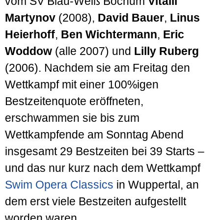
vom SV Blau-Weiß Bochum
Vitalii
Martynov
(2008),
David Bauer
,
Linus
Heierhoff
,
Ben Wichtermann
,
Eric
Woddow
(alle 2007) und
Lilly Ruberg
(2006). Nachdem sie am Freitag den
Wettkampf mit einer 100%igen
Bestzeitenquote eröffneten,
erschwammen sie bis zum
Wettkampfende am Sonntag Abend
insgesamt 29 Bestzeiten bei 39 Starts –
und das nur kurz nach dem Wettkampf
Swim Opera Classics
in Wuppertal, an
dem erst viele Bestzeiten aufgestellt
worden waren.