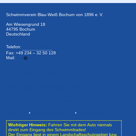
Schwimmverein Blau-Weiß Bochum von 1896 e. V.
Am Wiesengrund 18
44795 Bochum
Deutschland
Telefon:
+49 234 –
32 50 126
Fax: +49 234 – 32 50 128
Mail:
info
bwbochum.de
Kontaktformular
Zum Internen Mitgliederbereich
Newsletter abonnieren
Impressum
•
Datenschutzerklärung
•
Bildnachweise
Wichtiger Hinweis:
Fahren Sie mit dem Auto niemals
direkt zum Eingang des Schwimmbades!
Der Eingang liegt in einem Landschafts­schutzgebiet bzw.