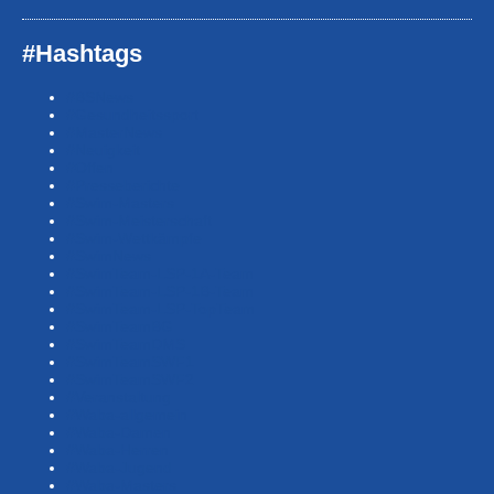
#Hashtags
#BSNews
#Gesundheitssport
#MasterNews
#Neuigkeit
#Offen
#Presse­berichte
#Swim-Masters
#Swim-Meister­schaft
#Swim-Wett­kämpfe
#SwimNews
#SwimTeam-LSP-1A-Team
#SwimTeam-LSP-1B-Team
#SwimTeam-LSP-TopTeam
#SwimTeamBG
#SwimTeamDMS
#SwimTeamSWF1
#SwimTeamSWF2
#Veranstaltung
#Waba-allgemein
#Waba-Damen
#Waba-Herren
#Waba-Jugend
#Waba-Masters