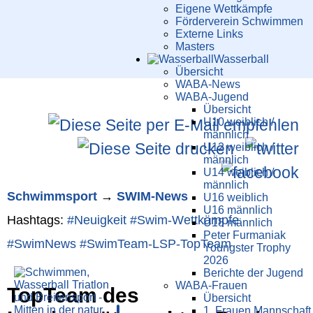
Eigene Wettkämpfe
Förderverein Schwimmen
Externe Links
Masters
Wasser­ball
Übersicht
WABA-News
WABA-Jugend
Übersicht
U10 weiblich /
männlich
U12 weiblich /
männlich
U14 weiblich /
männlich
Schwimm­sport
→
SWIM-News
U16 weiblich
U16 männlich
Hashtags:
#Neuigkeit
#Swim-Wett­kämpfe
U18 männlich
Peter Furmaniak
#SwimNews
#SwimTeam-LSP-TopTeam
Youngster Trophy
2026
Berichte der Jugend
WABA-Frauen
TopTeam des
Übersicht
1. Frauen Mannschaft