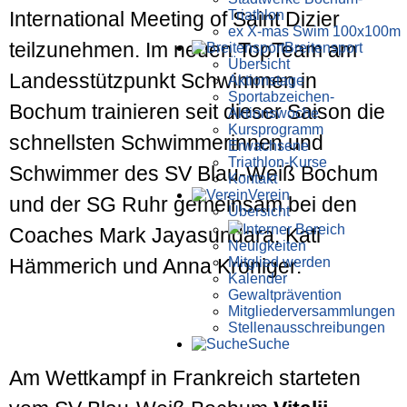
Triathlon
International Meeting of Saint Dizier
ex X-mas Swim 100x100m
teilzunehmen. Im neuen TopTeam am
Breiten­sport
Übersicht
Landesstützpunkt Schwimmen in
Aktionstage
Sportabzeichen-
Bochum trainieren seit dieser Saison die
Aktionswoche
Kursprogramm
schnellsten Schwimmerinnen und
Erwachsene
Triathlon-Kurse
Schwimmer des SV Blau-Weiß Bochum
Kontakt
Verein
und der SG Ruhr gemeinsam bei den
Übersicht
Interner Bereich
Coaches Mark Jayasundara, Kati
Neuigkeiten
Mitglied werden
Hämmerich und Anna Kroniger.
Kalender
Gewaltprävention
Mitglieder­versammlungen
Stellen­aus­schrei­bungen
Suche
Am Wettkampf in Frankreich starteten