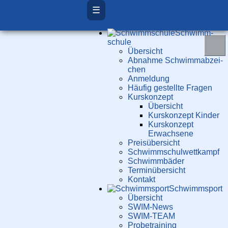
☰
Schwimm­
schule
Übersicht
Ab­nah­me Schwimm­ab­zei­
chen
Anmeldung
Häufig gestellte Fragen
Kurs­konzept
Übersicht
Kurskonzept Kinder
Kurskonzept
Erwachsene
Preis­über­sicht
Schwimm­schul­wett­kampf
Schwimm­bäder
Terminübersicht
Kontakt
Schwimm­sport
Übersicht
SWIM-News
SWIM-TEAM
Probe­training