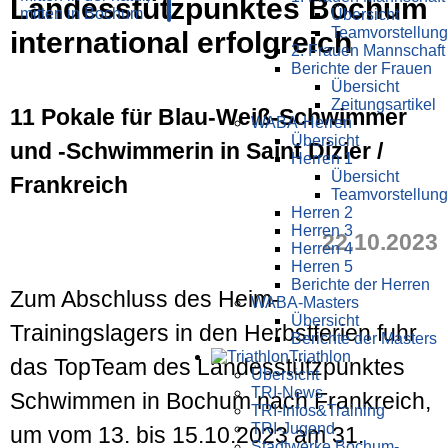
Landesstützpunktes Bochum
Übersicht
Teamvorstellung
international erfolgreich
2. Frauen Mannschaft
Berichte der Frauen
Übersicht
Zeitungsartikel
11 Pokale für Blau-Weiß-Schwimmer
WABA-Herren
Übersicht
und -Schwimmerin in Saint Dizier /
Herren 1
Übersicht
Frankreich
Teamvorstellung
Herren 2
Herren 3
22.10.2023
Herren 4
Herren 5
Berichte der Herren
Zum Abschluss des Heim-
WABA-Masters
Übersicht
Trainingslagers in den Herbstferien fuhr
Berichte der Masters
Triathlon
das TopTeam des Landesstützpunktes
Übersicht
TRI-News
Schwimmen in Bochum nach Frankreich,
TRI-Infos&Training
TRI-Jugend
um vom 13. bis 15.10.2023 am 31.
Stadtwerke Bochum-