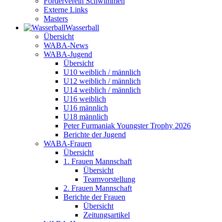
Förderverein Schwimmen
Externe Links
Masters
Wasser­ball
Übersicht
WABA-News
WABA-Jugend
Übersicht
U10 weiblich / männlich
U12 weiblich / männlich
U14 weiblich / männlich
U16 weiblich
U16 männlich
U18 männlich
Peter Furmaniak Youngster Trophy 2026
Berichte der Jugend
WABA-Frauen
Übersicht
1. Frauen Mannschaft
Übersicht
Teamvorstellung
2. Frauen Mannschaft
Berichte der Frauen
Übersicht
Zeitungsartikel