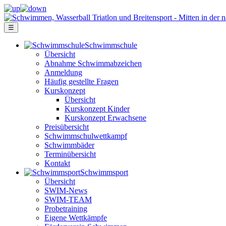
☰
Schwimm­schule
Übersicht
Ab­nah­me Schwimm­ab­zei­chen
Anmeldung
Häufig gestellte Fragen
Kurs­konzept
Übersicht
Kurskonzept Kinder
Kurskonzept Erwachsene
Preis­über­sicht
Schwimm­schul­wett­kampf
Schwimm­bäder
Terminübersicht
Kontakt
Schwimm­sport
Übersicht
SWIM-News
SWIM-TEAM
Probe­training
Eigene Wettkämpfe