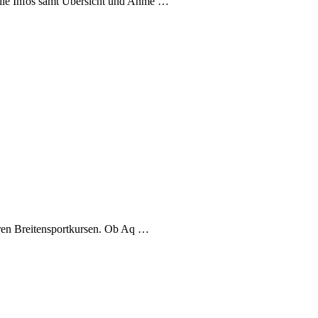
Alle Infos samt Übersicht und Anme …
seren Breitensportkursen. Ob Aq …