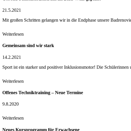
21.5.2021
Mit großen Schritten gelangen wir in die Endphase unsere Badrenov
Weiterlesen
Gemeinsam sind wir stark
14.2.2021
Sport ist ein starker und positiver Inklusionsmotor! Die Schülerinnen
Weiterlesen
Of­fe­nes Tech­nik­trai­ning – Neu­e Ter­mi­ne
9.8.2020
Weiterlesen
Neu­es Kurs­pro­gramm für Er­wach­se­ne