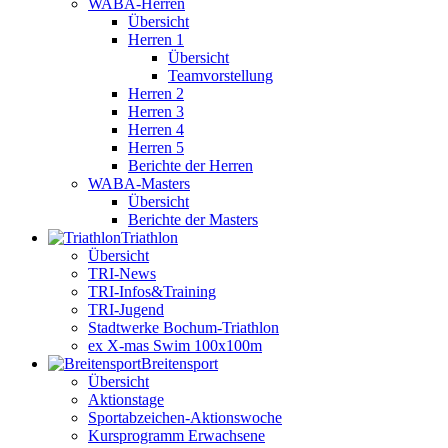
WABA-Herren
Übersicht
Herren 1
Übersicht
Teamvorstellung
Herren 2
Herren 3
Herren 4
Herren 5
Berichte der Herren
WABA-Masters
Übersicht
Berichte der Masters
Triathlon
Übersicht
TRI-News
TRI-Infos&Training
TRI-Jugend
Stadtwerke Bochum-Triathlon
ex X-mas Swim 100x100m
Breiten­sport
Übersicht
Aktionstage
Sportabzeichen-Aktionswoche
Kursprogramm Erwachsene