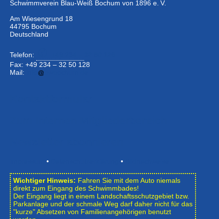
Schwimmverein Blau-Weiß Bochum von 1896 e. V.
Am Wiesengrund 18
44795 Bochum
Deutschland
Telefon:
+49 234 –
32 50 126
Fax: +49 234 – 32 50 128
Mail:
info
bwbochum.de
Kontaktformular
Zum Internen Mitgliederbereich
Newsletter abonnieren
Impressum
•
Datenschutzerklärung
•
Bildnachweise
Wichtiger Hinweis:
Fahren Sie mit dem Auto niemals
direkt zum Eingang des Schwimmbades!
Der Eingang liegt in einem Landschafts­schutzgebiet bzw.
Park­anlage und der schmale Weg darf daher nicht für das
"kurze" Absetzen von Familienangehörigen benutzt