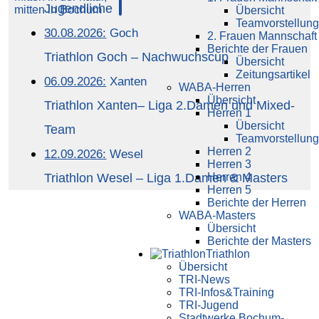
Jugendliche
Übersicht
Teamvorstellung
30.08.2026:
Goch
2. Frauen Mannschaft
Berichte der Frauen
Triathlon Goch – Nachwuchscup
Übersicht
Zeitungsartikel
06.09.2026:
Xanten
WABA-Herren
Übersicht
Triathlon Xanten– Liga 2.Damen und Mixed-
Herren 1
Übersicht
Team
Teamvorstellung
Herren 2
12.09.2026:
Wesel
Herren 3
Triathlon Wesel – Liga 1.Damen & Masters
Herren 4
Herren 5
Berichte der Herren
WABA-Masters
Übersicht
Berichte der Masters
Triathlon
Übersicht
TRI-News
TRI-Infos&Training
TRI-Jugend
Stadtwerke Bochum-