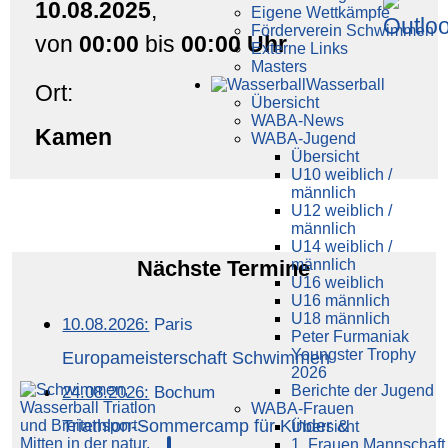
10.08.2025
,
Eigene Wettkämpfe
Förderverein Schwimmen
von
00:00
bis
00:00 Uhr
Externe Links
Masters
Wasser­ball
Ort:
Übersicht
WABA-News
Kamen
WABA-Jugend
Übersicht
U10 weiblich /
männlich
U12 weiblich /
männlich
U14 weiblich /
Nächste Termine
männlich
U16 weiblich
U16 männlich
U18 männlich
10.08.2026:
Paris
Peter Furmaniak
Youngster Trophy
Europameisterschaft Schwimmen
2026
Berichte der Jugend
24.08.2026:
Bochum
WABA-Frauen
Triathlon-Sommercamp für Kinder &
Übersicht
1. Frauen Mannschaft