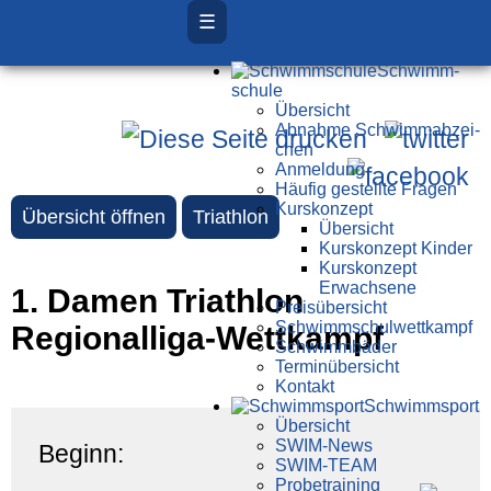
☰
Schwimm­
schule
Übersicht
Ab­nah­me Schwimm­ab­zei­
chen
Anmeldung
Häufig gestellte Fragen
Kurs­konzept
Übersicht öffnen
Triathlon
Übersicht
Kurskonzept Kinder
Kurskonzept
Erwachsene
1. Damen Triathlon
Preis­über­sicht
Schwimm­schul­wett­kampf
Regionalliga-Wettkampf
Schwimm­bäder
Terminübersicht
Kontakt
Schwimm­sport
Übersicht
SWIM-News
Beginn:
SWIM-TEAM
Probe­training