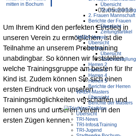
Übersicht
02.05.2018
Teamvorstellung
2. Frauen Mannschaft
Berichte der Frauen
Um Ihrem Kind den perfekten Einstieg in
Übersicht
Zeitungsartikel
unseren Verein zu ermöglichen, ist die
WABA-Herren
Übersicht
Teilnahme an unserem Probetraining
Herren 1
Übersicht
unabdingbar. So können wir feststellen,
Teamvorstellung
Herren 2
welche Trainingsgruppe am besten für Ihr
Herren 3
Herren 4
Kind ist. Zudem können Sie sich einen
Herren 5
Berichte der Herren
ersten Eindruck von unseren
WABA-Masters
Übersicht
Trainingsmöglichkeiten verschaffen und
Berichte der Masters
Triathlon
lernen uns und unseren Verein in den
Übersicht
ersten Zügen kennen.
TRI-News
TRI-Infos&Training
TRI-Jugend
Stadtwerke Bochum-