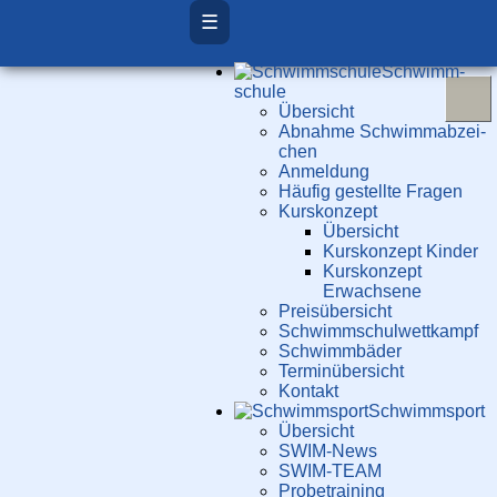
☰
Schwimm­
schule
Übersicht
Ab­nah­me Schwimm­ab­zei­
chen
Anmeldung
Häufig gestellte Fragen
Kurs­konzept
Übersicht
Kurskonzept Kinder
Kurskonzept
Erwachsene
Preis­über­sicht
Schwimm­schul­wett­kampf
Schwimm­bäder
Terminübersicht
Kontakt
Schwimm­sport
Übersicht
SWIM-News
SWIM-TEAM
Probe­training