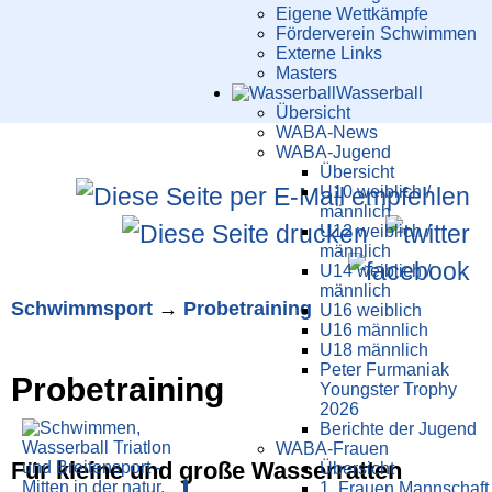
Eigene Wettkämpfe
Förderverein Schwimmen
Externe Links
Masters
Wasser­ball
Übersicht
WABA-News
WABA-Jugend
Übersicht
U10 weiblich /
männlich
U12 weiblich /
männlich
U14 weiblich /
männlich
Schwimm­sport
→
Probe­training
U16 weiblich
U16 männlich
U18 männlich
Peter Furmaniak
Probe­training
Youngster Trophy
2026
Berichte der Jugend
WABA-Frauen
Für kleine und große Wasserratten
Übersicht
1. Frauen Mannschaft