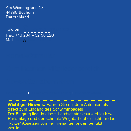
Am Wiesengrund 18
44795 Bochum
Deutschland
Telefon:
+49 234 –
32 50 126
Fax: +49 234 – 32 50 128
Mail:
info
bwbochum.de
Kontaktformular
Zum Internen Mitgliederbereich
Newsletter abonnieren
Impressum
•
Datenschutzerklärung
•
Bildnachweise
Wichtiger Hinweis:
Fahren Sie mit dem Auto niemals
direkt zum Eingang des Schwimmbades!
Der Eingang liegt in einem Landschafts­schutzgebiet bzw.
Park­anlage und der schmale Weg darf daher nicht für das
"kurze" Absetzen von Familienangehörigen benutzt
werden.