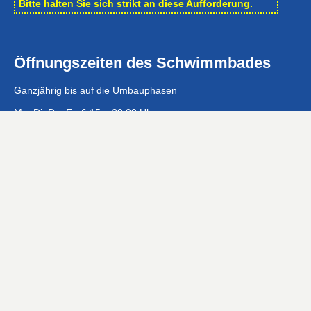
Bitte halten Sie sich strikt an diese Aufforderung.
Öffnungszeiten des Schwimmbades
Ganzjährig bis auf die Umbauphasen
Mo, Di, Do, Fr: 6:15 – 20:00 Uhr
Mi: 10:00 – 20:00 Uhr
Sa, So, Feiertags: 8:00 – 20:00 Uhr
Öffnungszeiten der Geschäftsstelle
Mo – Fr: 8:00 – 12:00 Uhr
Eintrittspreise …
Gefördert mit 1.200.000 € aus dem Zuschussförderprogramm
der NRW-Landesregierung »Moderne Sportstätte 2022«
#Hashtags