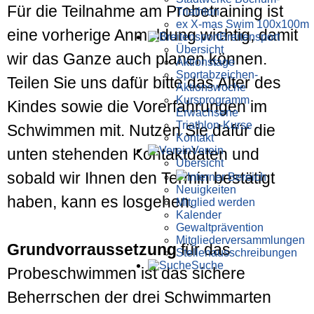
Für die Teilnahme am Probetraining ist
Triathlon
ex X-mas Swim 100x100m
eine vorherige Anmeldung wichtig, damit
Breiten­sport
Übersicht
wir das Ganze auch planen können.
Aktionstage
Sportabzeichen-
Teilen Sie uns dafür bitte das Alter des
Aktionswoche
Kursprogramm
Kindes sowie die Vorerfahrungen im
Erwachsene
Triathlon-Kurse
Schwimmen mit. Nutzen Sie dafür die
Kontakt
Verein
unten stehenden Kontaktdaten und
Übersicht
sobald wir Ihnen den Termin bestätigt
Interner Bereich
Neuigkeiten
haben, kann es losgehen.
Mitglied werden
Kalender
Gewaltprävention
Mitglieder­versammlungen
Grundvorraussetzung
für das
Stellen­aus­schrei­bungen
Suche
Probeschwimmen ist das sichere
Beherrschen der drei Schwimmarten