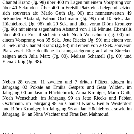
Chantal Kranz (Jg. 98) über 400 m Lagen mit einem Vorsprung von
über 40 Sekunden. Über 400 m Freistil Platz eins belegend setzten
sich souverän ab: Marlo Guth (Jg. 00) mit nennenswerten 49
Sekunden Abstand, Fabian Oschmann (Jg. 99) mit 10 Sek., Jan
Hüchtebrock (Jg. 96) mit 29 Sek. und allen voran Björn Kroniger
(Jg. 96) mit einem sagenhaften Abstand von 1,19 Minute. Ebenfalls
über 400 m Freistil sicherten sich Noah Wenschuch (Jg. 00) mit
einem Vorsprung von 35 Sek., Jette Riecks (Jg. 99) mit einem von
31 Sek. und Chantal Kranz (Jg. 98) mit einem von 20 Sek. souverän
Platz zwei. Eine deutliche Leistungssteigerung auf allen Strecken
zeigten auch Julia Marx (Jg. 00), Melissa Schamell (Jg. 00) und
Elena Ubrig (Jg. 98).
Neben 28 ersten, 11 zweiten und 7 dritten Plätzen gingen im
Jahrgang 02 Pokale an Emilia Gespers und Gesa Wilden, im
Jahrgang 00 an Jasmin Hüchtebrock, Anna Kroniger, Marlo Guth,
Noah Wenschuch, im Jahrgang 99 an Jette Riecks und Fabian
Oschmann, im Jahrgang 98 an Chantal Kranz, Benita Westerdorf
und Björn Kroniger, im Jahrgang 96 an Jan Hüchtebrock sowie im
Jahrgang 94 an Nina Wächter und Firas Ben Mahmoud.