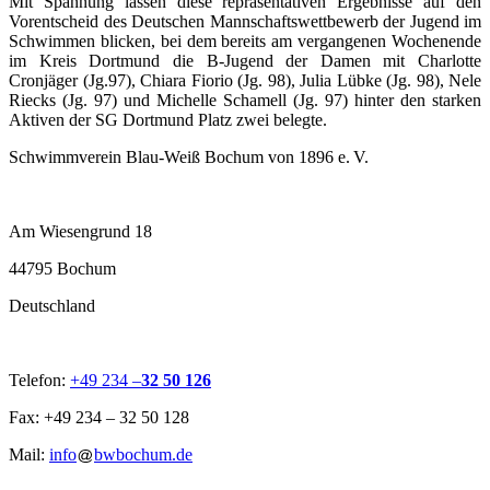
Mit Spannung lassen diese repräsentativen Ergebnisse auf den
Vorentscheid des Deutschen Mannschaftswettbewerb der Jugend im
Schwimmen blicken, bei dem bereits am vergangenen Wochenende
im Kreis Dortmund die B-Jugend der Damen mit Charlotte
Cronjäger (Jg.97), Chiara Fiorio (Jg. 98), Julia Lübke (Jg. 98), Nele
Riecks (Jg. 97) und Michelle Schamell (Jg. 97) hinter den starken
Aktiven der SG Dortmund Platz zwei belegte.
Schwimmverein Blau-Weiß Bochum von 1896 e. V.
Am Wiesengrund 18
44795 Bochum
Deutschland
Telefon:
+49 234 –
32 50 126
Fax: +49 234 – 32 50 128
Mail:
info
bwbochum.de