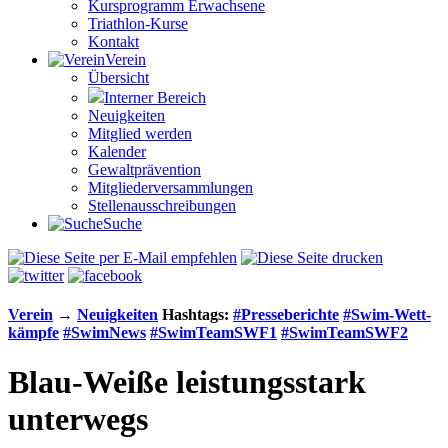
Kursprogramm Erwachsene
Triathlon-Kurse
Kontakt
Verein
Übersicht
Interner Bereich
Neuigkeiten
Mitglied werden
Kalender
Gewaltprävention
Mitglieder­versammlungen
Stellen­aus­schrei­bungen
Suche
Verein
→
Neuigkeiten
Hashtags:
#Presse­berichte
#Swim-Wett­
kämpfe
#SwimNews
#SwimTeamSWF1
#SwimTeamSWF2
Blau-Weiße leistungsstark
unterwegs