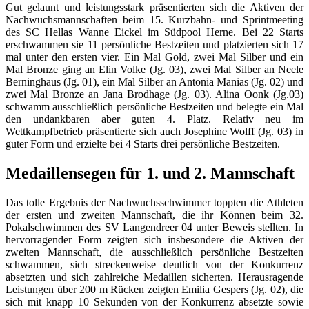
Gut gelaunt und leistungsstark präsentierten sich die Aktiven der
Nachwuchsmannschaften beim 15. Kurzbahn- und Sprintmeeting
des SC Hellas Wanne Eickel im Südpool Herne. Bei 22 Starts
erschwammen sie 11 persönliche Bestzeiten und platzierten sich 17
mal unter den ersten vier. Ein Mal Gold, zwei Mal Silber und ein
Mal Bronze ging an Elin Volke (Jg. 03), zwei Mal Silber an Neele
Berninghaus (Jg. 01), ein Mal Silber an Antonia Manias (Jg. 02) und
zwei Mal Bronze an Jana Brodhage (Jg. 03). Alina Oonk (Jg.03)
schwamm ausschließlich persönliche Bestzeiten und belegte ein Mal
den undankbaren aber guten 4. Platz. Relativ neu im
Wettkampfbetrieb präsentierte sich auch Josephine Wolff (Jg. 03) in
guter Form und erzielte bei 4 Starts drei persönliche Bestzeiten.
Medaillensegen für 1. und 2. Mannschaft
Das tolle Ergebnis der Nachwuchsschwimmer toppten die Athleten
der ersten und zweiten Mannschaft, die ihr Können beim 32.
Pokalschwimmen des SV Langendreer 04 unter Beweis stellten. In
hervorragender Form zeigten sich insbesondere die Aktiven der
zweiten Mannschaft, die ausschließlich persönliche Bestzeiten
schwammen, sich streckenweise deutlich von der Konkurrenz
absetzten und sich zahlreiche Medaillen sicherten. Herausragende
Leistungen über 200 m Rücken zeigten Emilia Gespers (Jg. 02), die
sich mit knapp 10 Sekunden von der Konkurrenz absetzte sowie