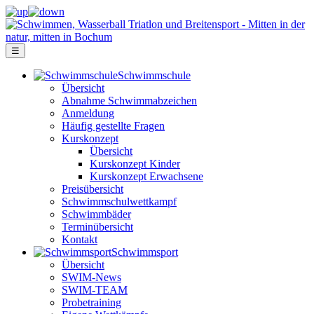
☰
Schwimm­schule
Übersicht
Ab­nah­me Schwimm­ab­zei­chen
Anmeldung
Häufig gestellte Fragen
Kurs­konzept
Übersicht
Kurskonzept Kinder
Kurskonzept Erwachsene
Preis­über­sicht
Schwimm­schul­wett­kampf
Schwimm­bäder
Terminübersicht
Kontakt
Schwimm­sport
Übersicht
SWIM-News
SWIM-TEAM
Probe­training