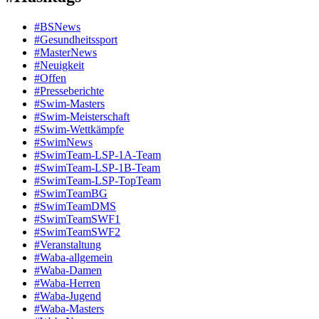
#BSNews
#Gesundheitssport
#MasterNews
#Neuigkeit
#Offen
#Presse­berichte
#Swim-Masters
#Swim-Meister­schaft
#Swim-Wett­kämpfe
#SwimNews
#SwimTeam-LSP-1A-Team
#SwimTeam-LSP-1B-Team
#SwimTeam-LSP-TopTeam
#SwimTeamBG
#SwimTeamDMS
#SwimTeamSWF1
#SwimTeamSWF2
#Veranstaltung
#Waba-allgemein
#Waba-Damen
#Waba-Herren
#Waba-Jugend
#Waba-Masters