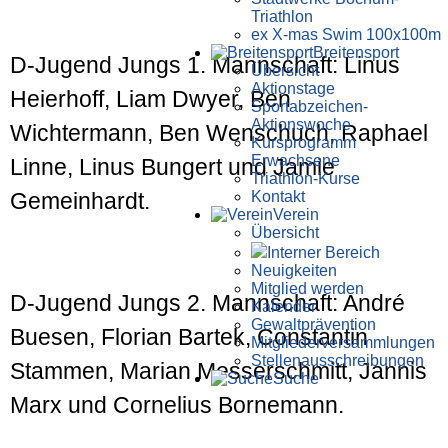
Triathlon
ex X-mas Swim 100x100m
Breiten­sport
D-Jugend Jungs 1. Mannschaft: Linus
Übersicht
Aktionstage
Heierhoff, Liam Dwyer, Ben
Sportabzeichen-
Aktionswoche
Wichtermann, Ben Wenschuch, Raphael
Kursprogramm
Erwachsene
Linne, Linus Bungert und Jamie
Triathlon-Kurse
Kontakt
Gemeinhardt.
Verein
Übersicht
Interner Bereich
Neuigkeiten
Mitglied werden
D-Jugend Jungs 2. Mannschaft: André
Kalender
Gewaltprävention
Buesen, Florian Bartek, Constantin
Mitglieder­versammlungen
Stellen­aus­schrei­bungen
Stammen, Marian Messerschmitt, Jannis
Suche
Marx und Cornelius Bornemann.