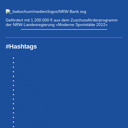
Gefördert mit 1.200.000 € aus dem Zuschussförderprogramm
der NRW-Landesregierung »Moderne Sportstätte 2022«
#Hashtags
#BSNews
#Gesundheitssport
#MasterNews
#Neuigkeit
#Offen
#Presse­berichte
#Swim-Masters
#Swim-Meister­schaft
#Swim-Wett­kämpfe
#SwimNews
#SwimTeam-LSP-1A-Team
#SwimTeam-LSP-1B-Team
#SwimTeam-LSP-TopTeam
#SwimTeamBG
#SwimTeamDMS
#SwimTeamSWF1