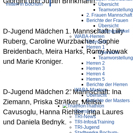
Giorgini und Judith Brinkmann.
Übersicht
Teamvorstellung
2. Frauen Mannschaft
Berichte der Frauen
Übersicht
D-Jugend Mädchen 1. Mannschaft: Lilly
Zeitungsartikel
WABA-Herren
Ruberg, Caroline Wurzbacher, Sophie
Übersicht
Herren 1
Breidenbach, Meira Harks, Romy Nowak
Übersicht
Teamvorstellung
und Marie Kroniger.
Herren 2
Herren 3
Herren 4
Herren 5
Berichte der Herren
WABA-Masters
D-Jugend Mädchen 2. Mannschaft: Ina
Übersicht
Berichte der Masters
Ziemann, Priska Strätker, Melisa
Triathlon
Cavusoglu, Hanna Richter, Inga Laures
Übersicht
TRI-News
und Daniela Bednyk.
TRI-Infos&Training
TRI-Jugend
Stadtwerke Bochum-