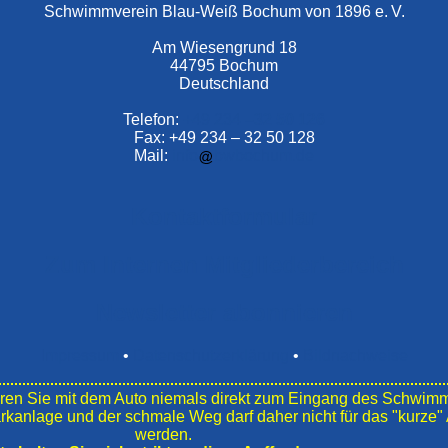
Schwimmverein Blau-Weiß Bochum von 1896 e. V.
Am Wiesengrund 18
44795 Bochum
Deutschland
Telefon:
+49 234 –
32 50 126
Fax: +49 234 – 32 50 128
Mail:
info
bwbochum.de
Kontaktformular
Zum Internen Mitgliederbereich
Newsletter abonnieren
Impressum
•
Datenschutzerklärung
•
Bildnachweise
en Sie mit dem Auto niemals direkt zum Eingang des Schwim
ark­anlage und der schmale Weg darf daher nicht für das "kurz
werden.