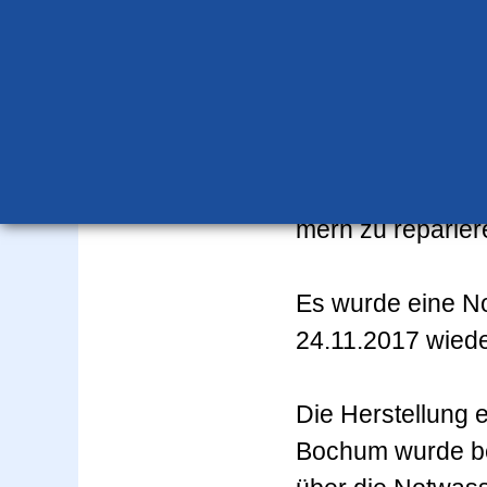
einem Bruch der 
repariert werden
Wasserleitung. D
Maßnahmen ergri
immer einige Tag
Leitung unmittel
merh zu reparier
Es wurde eine No
24.11.2017 wiede
Die Herstellung
Bochum wurde bea