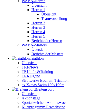
WABA-Herren
Übersicht
Herren 1
Übersicht
Teamvorstellung
Herren 2
Herren 3
Herren 4
Herren 5
Berichte der Herren
WABA-Masters
Übersicht
Berichte der Masters
Triathlon
Übersicht
TRI-News
TRI-Infos&Training
TRI-Jugend
Stadtwerke Bochum-Triathlon
ex X-mas Swim 100x100m
Breiten­sport
Übersicht
Aktionstage
Sportabzeichen-Aktionswoche
Kursprogramm Erwachsene