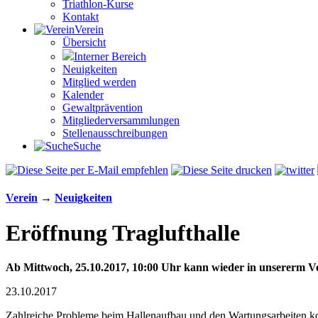
Triathlon-Kurse
Kontakt
Verein
Übersicht
Interner Bereich
Neuigkeiten
Mitglied werden
Kalender
Gewaltprävention
Mitglieder­versammlungen
Stellen­aus­schrei­bungen
Suche
Verein
→
Neuigkeiten
Eröffnung Traglufthalle
Ab Mittwoch, 25.10.2017, 10:00 Uhr kann wieder in unsererm
23.10.2017
Zahlreiche Probleme beim Hallenaufbau und den Wartungsarbeiten kon