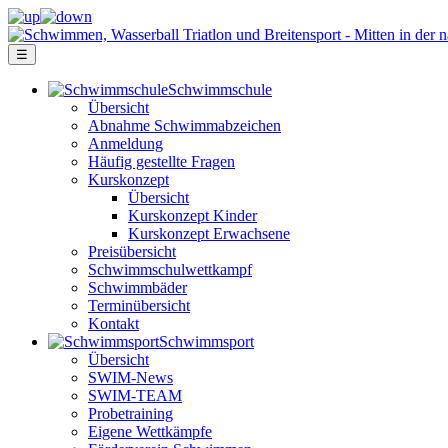
☰
Schwimm­schule
Übersicht
Ab­nah­me Schwimm­ab­zei­chen
Anmeldung
Häufig gestellte Fragen
Kurs­konzept
Übersicht
Kurskonzept Kinder
Kurskonzept Erwachsene
Preis­über­sicht
Schwimm­schul­wett­kampf
Schwimm­bäder
Terminübersicht
Kontakt
Schwimm­sport
Übersicht
SWIM-News
SWIM-TEAM
Probe­training
Eigene Wettkämpfe