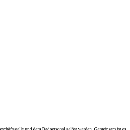
eschäftsstelle und dem Badpersonal gelöst werden. Gemeinsam ist es