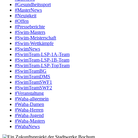
#Gesundheitssport
#MasterNews
#Neuigkeit
#Offen
#Presse­berichte
#Swim-Masters
#Swim-Meister­schaft
#Swim-Wett­kämpfe
#SwimNews
#SwimTeam-LSP-1A-Team
#SwimTeam-LSP-1B-Team
#SwimTeam-LSP-TopTeam
#SwimTeamBG
#SwimTeamDMS
#SwimTeamSWF1
#SwimTeamSWF2
#Veranstaltung
#Waba-allgemein
#Waba-Damen
#Waba-Herren
#Waba-Jugend
#Waba-Masters
#WabaNews