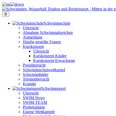
☰
Schwimm­schule
Übersicht
Ab­nah­me Schwimm­ab­zei­chen
Anmeldung
Häufig gestellte Fragen
Kurs­konzept
Übersicht
Kurskonzept Kinder
Kurskonzept Erwachsene
Preis­über­sicht
Schwimm­schul­wett­kampf
Schwimm­bäder
Terminübersicht
Kontakt
Schwimm­sport
Übersicht
SWIM-News
SWIM-TEAM
Probe­training
Eigene Wettkämpfe