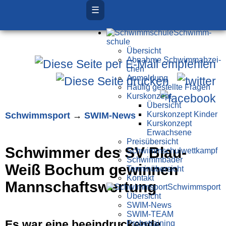
☰
Schwimm­
schule
Übersicht
Ab­nah­me Schwimm­ab­zei­
chen
Anmeldung
Häufig gestellte Fragen
Kurs­konzept
Übersicht
Schwimm­sport
→
SWIM-News
Kurskonzept Kinder
Kurskonzept
Erwachsene
Preis­über­sicht
Schwimmer des SV Blau-
Schwimm­schul­wett­kampf
Schwimm­bäder
Weiß Bochum gewinnen
Terminübersicht
Kontakt
Mannschaftswertung
Schwimm­sport
Übersicht
SWIM-News
SWIM-TEAM
Es war eine beeindruckende
Probe­training