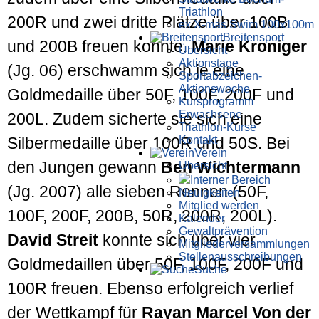
Triathlon
200R und zwei dritte Plätze über 100B
ex X-mas Swim 100x100m
Breiten­sport
und 200B freuen konnte.
Marie Kroniger
Übersicht
Aktionstage
(Jg. 06) erschwamm sich je eine
Sportabzeichen-
Aktionswoche
Goldmedaille über 50F, 100F, 200F und
Kursprogramm
Erwachsene
200L. Zudem sicherte sie sich eine
Triathlon-Kurse
Kontakt
Silbermedaille über 100R und 50S. Bei
Verein
den Jungen gewann
Ben Wichtermann
Übersicht
Interner Bereich
(Jg. 2007) alle sieben Rennen (50F,
Neuigkeiten
Mitglied werden
100F, 200F, 200B, 50R, 200R, 200L).
Kalender
Gewaltprävention
David Streit
konnte sich über vier
Mitglieder­versammlungen
Stellen­aus­schrei­bungen
Goldmedaillen über 50F, 100F, 200F und
Suche
100R freuen. Ebenso erfolgreich verlief
der Wettkampf für
Rayan Marcel Von der