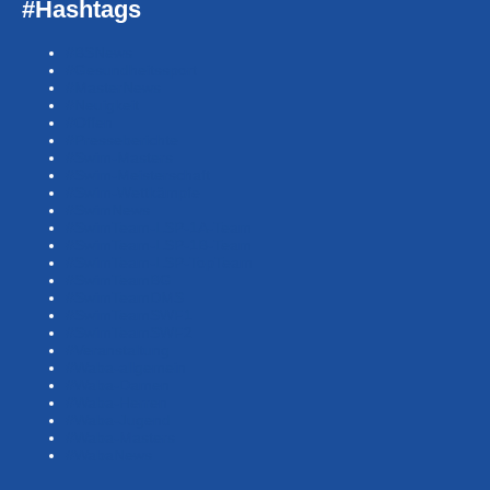
#Hashtags
#BSNews
#Gesundheitssport
#MasterNews
#Neuigkeit
#Offen
#Presse­berichte
#Swim-Masters
#Swim-Meister­schaft
#Swim-Wett­kämpfe
#SwimNews
#SwimTeam-LSP-1A-Team
#SwimTeam-LSP-1B-Team
#SwimTeam-LSP-TopTeam
#SwimTeamBG
#SwimTeamDMS
#SwimTeamSWF1
#SwimTeamSWF2
#Veranstaltung
#Waba-allgemein
#Waba-Damen
#Waba-Herren
#Waba-Jugend
#Waba-Masters
#WabaNews