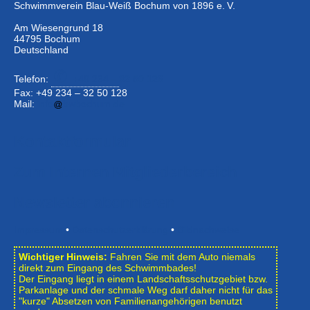
Schwimmverein Blau-Weiß Bochum von 1896 e. V.
Am Wiesengrund 18
44795 Bochum
Deutschland
Telefon:
+49 234 –
32 50 126
Fax: +49 234 – 32 50 128
Mail:
info
bwbochum.de
Kontaktformular
Zum Internen Mitgliederbereich
Newsletter abonnieren
Impressum
•
Datenschutzerklärung
•
Bildnachweise
Wichtiger Hinweis:
Fahren Sie mit dem Auto niemals
direkt zum Eingang des Schwimmbades!
Der Eingang liegt in einem Landschafts­schutzgebiet bzw.
Park­anlage und der schmale Weg darf daher nicht für das
"kurze" Absetzen von Familienangehörigen benutzt