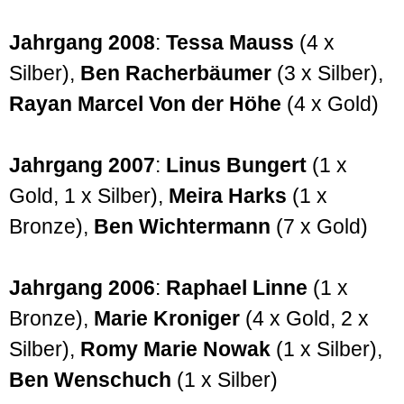
Jahrgang 2008
:
Tessa Mauss
(4 x
Silber),
Ben Racherbäumer
(3 x Silber),
Rayan Marcel Von der Höhe
(4 x Gold)
Jahrgang 2007
:
Linus Bungert
(1 x
Gold, 1 x Silber),
Meira Harks
(1 x
Bronze),
Ben Wichtermann
(7 x Gold)
Jahrgang 2006
:
Raphael Linne
(1 x
Bronze),
Marie Kroniger
(4 x Gold, 2 x
Silber),
Romy Marie Nowak
(1 x Silber),
Ben Wenschuch
(1 x Silber)