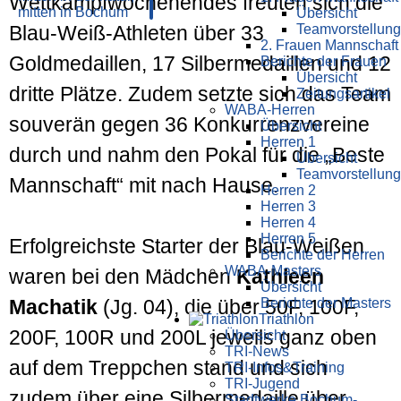
Wettkampfwochenendes freuten sich die
Übersicht
Teamvorstellung
Blau-Weiß-Athleten über 33
2. Frauen Mannschaft
Goldmedaillen, 17 Silbermedaillen und 12
Berichte der Frauen
Übersicht
dritte Plätze. Zudem setzte sich das Team
Zeitungsartikel
WABA-Herren
souverän gegen 36 Konkurrenzvereine
Übersicht
Herren 1
durch und nahm den Pokal für die „Beste
Übersicht
Teamvorstellung
Mannschaft“ mit nach Hause.
Herren 2
Herren 3
Herren 4
Herren 5
Erfolgreichste Starter der Blau-Weißen
Berichte der Herren
WABA-Masters
waren bei den Mädchen
Kathleen
Übersicht
Berichte der Masters
Machatik
(Jg. 04), die über 50F, 100F,
Triathlon
200F, 100R und 200L jeweils ganz oben
Übersicht
TRI-News
auf dem Treppchen stand und sich
TRI-Infos&Training
TRI-Jugend
zudem über eine Silbermedaille über
Stadtwerke Bochum-