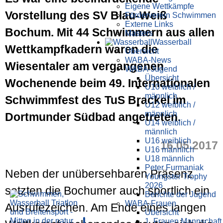
Eigene Wettkämpfe
Vorstellung des SV Blau-Weiß
Förderverein Schwimmen
Externe Links
Bochum. Mit 44 Schwimmern aus allen
Masters
Wasser­ball
Wettkampfkadern waren die
Übersicht
WABA-News
Wiesentaler am vergangenen
WABA-Jugend
Übersicht
Wochenende beim 49. Internationalen
U10 weiblich /
männlich
Schwimmfest des TuS Brackel im
U12 weiblich /
männlich
Dortmunder Südbad angetreten.
U14 weiblich /
männlich
U16 weiblich
16.05.2017
U16 männlich
U18 männlich
Peter Furmaniak
Neben der unübersehbaren Präsenz
Youngster Trophy
2026
setzten die Bochumer auch sportlich ein
Berichte der Jugend
WABA-Frauen
Ausrufezeichen. Am Ende eines langen
Übersicht
1. Frauen Mannschaft