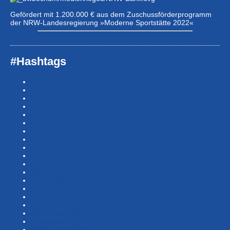
Gefördert mit 1.200.000 € aus dem Zuschussförderprogramm
der NRW-Landesregierung »Moderne Sportstätte 2022«
#Hashtags
#BSNews
#Gesundheitssport
#MasterNews
#Neuigkeit
#Offen
#Presse­berichte
#Swim-Masters
#Swim-Meister­schaft
#Swim-Wett­kämpfe
#SwimNews
#SwimTeam-LSP-1A-Team
#SwimTeam-LSP-1B-Team
#SwimTeam-LSP-TopTeam
#SwimTeamBG
#SwimTeamDMS
#SwimTeamSWF1
#SwimTeamSWF2
#Veranstaltung
#Waba-allgemein