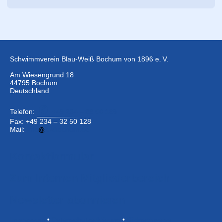
Schwimmverein Blau-Weiß Bochum von 1896 e. V.
Am Wiesengrund 18
44795 Bochum
Deutschland
Telefon:
+49 234 –
32 50 126
Fax: +49 234 – 32 50 128
Mail:
info
bwbochum.de
Kontaktformular
Zum Internen Mitgliederbereich
Newsletter abonnieren
Impressum
•
Datenschutzerklärung
•
Bildnachweise