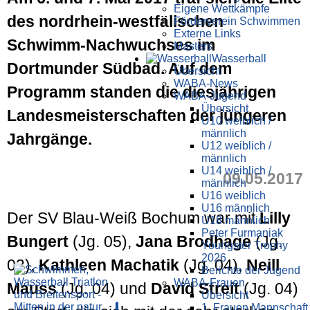
Eigene Wettkämpfe
des nordrhein-westfälischen
Förderverein Schwimmen
Externe Links
Schwimm-Nachwuchses im
Masters
Wasser­ball
Dortmunder Südbad. Auf dem
Übersicht
WABA-News
Programm standen die diesjährigen
WABA-Jugend
Übersicht
Landesmeisterschaften der jüngeren
U10 weiblich /
männlich
Jahrgänge.
U12 weiblich /
männlich
U14 weiblich /
09.05.2017
männlich
U16 weiblich
U16 männlich
Der SV Blau-Weiß Bochum war mit
Lilly
U18 männlich
Peter Furmaniak
Bungert
(Jg. 05),
Jana Brodhage
(Jg.
Youngster Trophy
2026
03),
Kathleen Machatik
(Jg. 04),
Neill
Berichte der Jugend
WABA-Frauen
Mauss
(Jg. 04) und
David Streit
(Jg. 04)
Übersicht
1. Frauen Mannschaft