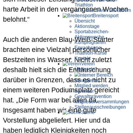
Triathlon
harte Arbeit in den vergangenen Wochen
ex X-mas Swim 100x100m
Breiten­sport
belohnt.“
Übersicht
Aktionstage
Sportabzeichen-
Aktionswoche
Auch die anderen Blau-Weiß-Starter
Kursprogramm
Erwachsene
brachten eine Vielzahl persönlicher
Triathlon-Kurse
Kontakt
Bestzeiten ins Wasser. Nicht zuletzt
Verein
deshalb hielt sich die Enttäuschung
Übersicht
Interner Bereich
darüber in Grenzen, dass es nicht zu
Neuigkeiten
Mitglied werden
einem weiteren Podiumsplatz gereicht
Kalender
Gewaltprävention
hat. „Die Form war bei allen da.
Mitglieder­versammlungen
Stellen­aus­schrei­bungen
Insgesamt haben wir eine gute
Suche
Vorstellung abgeliefert. Hier und da
haben lediglich Kleinigkeiten noch