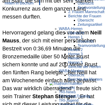
am Start, die sich mit der sehr starken
Übersicht
Teamvorstellung
Konkurrenz aus dem ganzen Land
2. Frauen Mannschaft
messen durften.
Berichte der Frauen
Übersicht
Zeitungsartikel
WABA-Herren
Hervorragend gelang dies vor allem
Neill
Übersicht
Herren 1
Mauss
, der sich mit einer persönlichen
Übersicht
Teamvorstellung
Bestzeit von 0:36,69 Minuten die
Herren 2
Herren 3
Bronzemedaille über 50 Meter Brust
Herren 4
Herren 5
sichern konnte und auf 200 Meter Brust
Berichte der Herren
WABA-Masters
den fünften Rang belegte. „Bei Neill hat
Übersicht
Berichte der Masters
am Wochenende einfach alles gepasst.
Triathlon
Das war wirklich überragend“, freute sich
Übersicht
TRI-News
sein Trainer
Stephan Stenger
. „Er hat
TRI-Infos&Training
TRI-Jugend
sich mit dieser Leistung selbst für die
Stadtwerke Bochum-