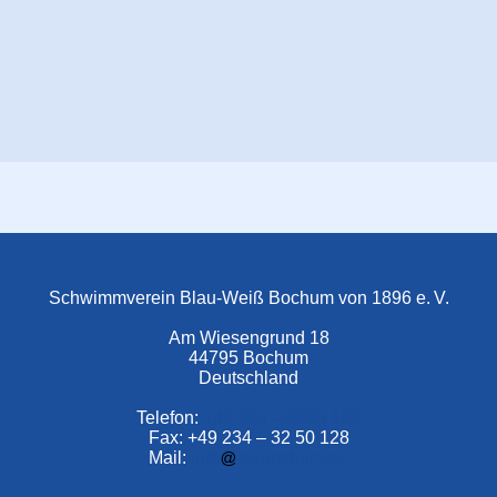
Schwimmverein Blau-Weiß Bochum von 1896 e. V.
Am Wiesengrund 18
44795 Bochum
Deutschland
Telefon:
+49 234 –
32 50 126
Fax: +49 234 – 32 50 128
Mail:
info
bwbochum.de