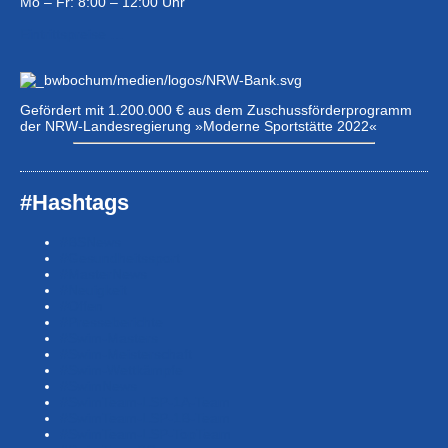
Mo – Fr: 8:00 – 12:00 Uhr
Eintrittspreise …
Gefördert mit 1.200.000 € aus dem Zuschussförderprogramm
der NRW-Landesregierung »Moderne Sportstätte 2022«
#Hashtags
#BSNews
#Gesundheitssport
#MasterNews
#Neuigkeit
#Offen
#Presse­berichte
#Swim-Masters
#Swim-Meister­schaft
#Swim-Wett­kämpfe
#SwimNews
#SwimTeam-LSP-1A-Team
#SwimTeam-LSP-1B-Team
#SwimTeam-LSP-TopTeam