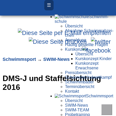
☰
Schwimm­
schule
Übersicht
Ab­nah­me Schwimm­ab­zei­
chen
Anmeldung
Häufig gestellte Fragen
Kurs­konzept
Übersicht
Schwimm­sport
→
SWIM-News
Kurskonzept Kinder
Kurskonzept
Erwachsene
Preis­über­sicht
DMS-J und Staffelsichtung
Schwimm­schul­wett­kampf
Schwimm­bäder
2016
Terminübersicht
Kontakt
Schwimm­sport
Übersicht
SWIM-News
SWIM-TEAM
Probe­training