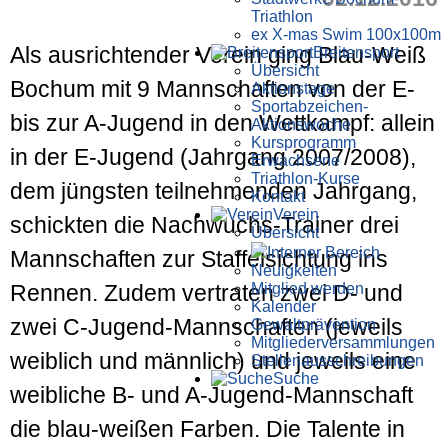
Triathlon
ex X-mas Swim 100x100m
Als ausrichtender Verein ging Blau-Weiß
Breiten­sport
Übersicht
Bochum mit 9 Mannschaften von der E-
Aktionstage
Sportabzeichen-
bis zur A-Jugend in den Wettkampf: allein
Aktionswoche
Kursprogramm
in der E-Jugend (Jahrgang 2007/2008),
Erwachsene
Triathlon-Kurse
dem jüngsten teilnehmenden Jahrgang,
Kontakt
Verein
schickten die Nachwuchs-Trainer drei
Übersicht
Interner Bereich
Mannschaften zur Staffelsichtung ins
Neuigkeiten
Mitglied werden
Rennen. Zudem vertraten zwei D- und
Kalender
zwei C-Jugend-Mannschaften (jeweils
Gewaltprävention
Mitglieder­versammlungen
weiblich und männlich) und jeweils eine
Stellen­aus­schrei­bungen
Suche
weibliche B- und A-Jugend-Mannschaft
die blau-weißen Farben. Die Talente in