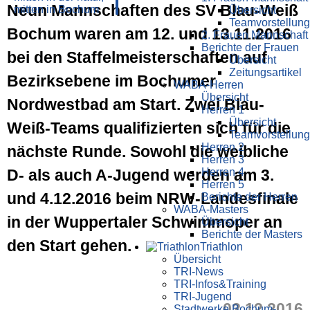
Neun Mannschaften des SV Blau-Weiß
Übersicht
Teamvorstellung
Bochum waren am 12. und 13.11.2016
2. Frauen Mannschaft
Berichte der Frauen
bei den Staffelmeisterschaften auf
Übersicht
Zeitungsartikel
Bezirksebene im Bochumer
WABA-Herren
Übersicht
Nordwestbad am Start. Zwei Blau-
Herren 1
Übersicht
Weiß-Teams qualifizierten sich für die
Teamvorstellung
Herren 2
nächste Runde. Sowohl die weibliche
Herren 3
D- als auch A-Jugend werden am 3.
Herren 4
Herren 5
und 4.12.2016 beim NRW-Landesfinale
Berichte der Herren
WABA-Masters
in der Wuppertaler Schwimmoper an
Übersicht
Berichte der Masters
den Start gehen.
Triathlon
Übersicht
TRI-News
TRI-Infos&Training
TRI-Jugend
02.12.2016
Stadtwerke Bochum-