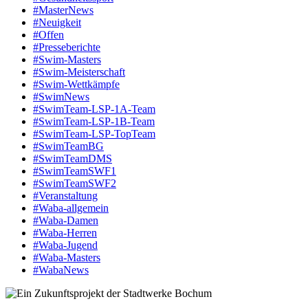
#MasterNews
#Neuigkeit
#Offen
#Presse­berichte
#Swim-Masters
#Swim-Meister­schaft
#Swim-Wett­kämpfe
#SwimNews
#SwimTeam-LSP-1A-Team
#SwimTeam-LSP-1B-Team
#SwimTeam-LSP-TopTeam
#SwimTeamBG
#SwimTeamDMS
#SwimTeamSWF1
#SwimTeamSWF2
#Veranstaltung
#Waba-allgemein
#Waba-Damen
#Waba-Herren
#Waba-Jugend
#Waba-Masters
#WabaNews