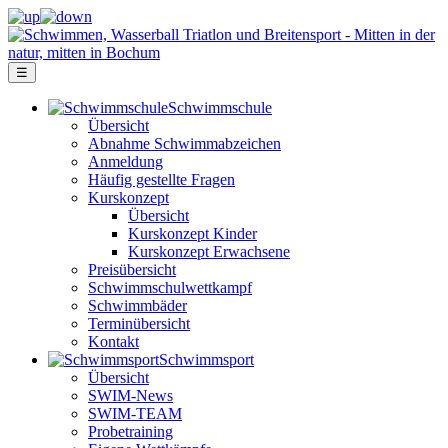
☰
Schwimm­schule
Übersicht
Ab­nah­me Schwimm­ab­zei­chen
Anmeldung
Häufig gestellte Fragen
Kurs­konzept
Übersicht
Kurskonzept Kinder
Kurskonzept Erwachsene
Preis­über­sicht
Schwimm­schul­wett­kampf
Schwimm­bäder
Terminübersicht
Kontakt
Schwimm­sport
Übersicht
SWIM-News
SWIM-TEAM
Probe­training