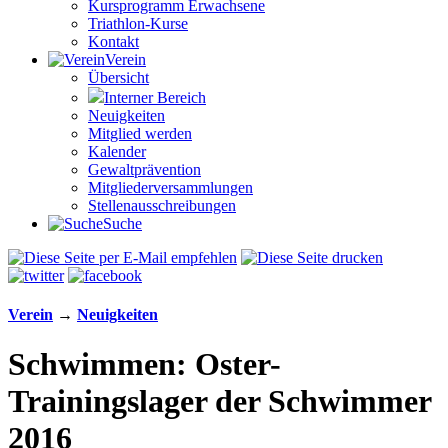
Kursprogramm Erwachsene
Triathlon-Kurse
Kontakt
Verein
Übersicht
Interner Bereich
Neuigkeiten
Mitglied werden
Kalender
Gewaltprävention
Mitglieder­versammlungen
Stellen­aus­schrei­bungen
Suche
Verein
→
Neuigkeiten
Schwimmen: Oster-
Trainingslager der Schwimmer
2016