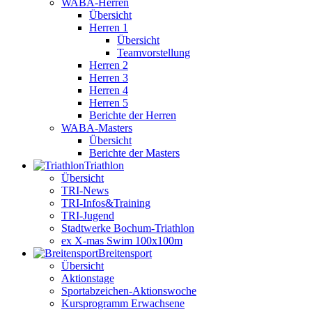
WABA-Herren
Übersicht
Herren 1
Übersicht
Teamvorstellung
Herren 2
Herren 3
Herren 4
Herren 5
Berichte der Herren
WABA-Masters
Übersicht
Berichte der Masters
Triathlon
Übersicht
TRI-News
TRI-Infos&Training
TRI-Jugend
Stadtwerke Bochum-Triathlon
ex X-mas Swim 100x100m
Breiten­sport
Übersicht
Aktionstage
Sportabzeichen-Aktionswoche
Kursprogramm Erwachsene