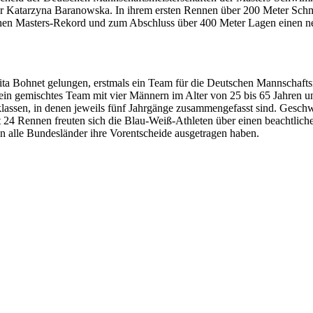
r Katarzyna Baranowska. In ihrem ersten Rennen über 200 Meter Schme
en Masters-Rekord und zum Abschluss über 400 Meter Lagen einen neue
a Bohnet gelungen, erstmals ein Team für die Deutschen Mannschaftsm
g ein gemischtes Team mit vier Männern im Alter von 25 bis 65 Jahren 
ltersklassen, in denen jeweils fünf Jahrgänge zusammengefasst sind. G
 24 Rennen freuten sich die Blau-Weiß-Athleten über einen beachtliche
nn alle Bundesländer ihre Vorentscheide ausgetragen haben.