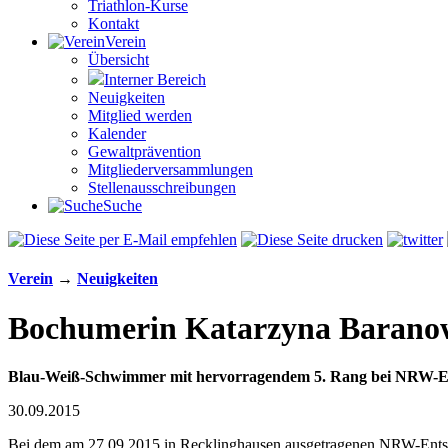
Triathlon-Kurse
Kontakt
Verein
Übersicht
Interner Bereich
Neuigkeiten
Mitglied werden
Kalender
Gewaltprävention
Mitglieder­versammlungen
Stellen­aus­schrei­bungen
Suche
Verein
→
Neuigkeiten
Bochumerin Katarzyna Barano
Blau-Weiß-Schwimmer mit hervorragendem 5. Rang bei NRW-E
30.09.2015
Bei dem am 27.09.2015 in Recklinghausen ausgetragenen NRW-Entsc