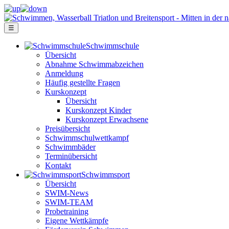
☰
Schwimm­schule
Übersicht
Ab­nah­me Schwimm­ab­zei­chen
Anmeldung
Häufig gestellte Fragen
Kurs­konzept
Übersicht
Kurskonzept Kinder
Kurskonzept Erwachsene
Preis­über­sicht
Schwimm­schul­wett­kampf
Schwimm­bäder
Terminübersicht
Kontakt
Schwimm­sport
Übersicht
SWIM-News
SWIM-TEAM
Probe­training
Eigene Wettkämpfe