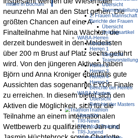
Insgesamt werden die Wiesentaler
Übersicht
Teamvorstellung
neunzehn Mal an den Start gehen. Die
2. Frauen Mannschaft
größten Chancen auf eine A-
Berichte der Frauen
Übersicht
Finalteilnahme hat Nina Wächter, die
Zeitungsartikel
WABA-Herren
derzeit bundesweit in den Meldelisten
Übersicht
Herren 1
über 200 m Brust auf Platz sechs geführt
Übersicht
Teamvorstellung
wird. Von den jüngeren Aktiven haben
Herren 2
Herren 3
Björn und Anna Kroniger ebenfalls gute
Herren 4
Herren 5
Aussichten das sogenannte EYOF Finale
Berichte der Herren
WABA-Masters
zu erreichen. In diesem bietet sich den
Übersicht
Berichte der Masters
Aktiven die Möglichkeit, sich für die
Triathlon
Teilnahme an einem internationalen
Übersicht
TRI-News
Wettbewerb zu qualifizieren. Jan und
TRI-Infos&Training
TRI-Jugend
Jasmin Hüchtebrock sowie Charlotte
Stadtwerke Bochum-