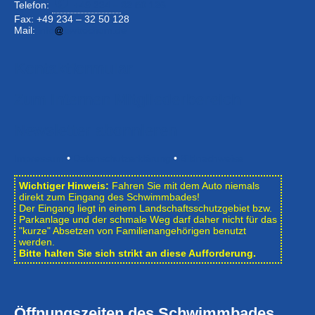
Telefon:
+49 234 –
32 50 126
Fax: +49 234 – 32 50 128
Mail:
info
bwbochum.de
Kontaktformular
Zum Internen Mitgliederbereich
Newsletter abonnieren
Impressum
•
Datenschutzerklärung
•
Bildnachweise
Wichtiger Hinweis:
Fahren Sie mit dem Auto niemals
direkt zum Eingang des Schwimmbades!
Der Eingang liegt in einem Landschafts­schutzgebiet bzw.
Park­anlage und der schmale Weg darf daher nicht für das
"kurze" Absetzen von Familienangehörigen benutzt
werden.
Bitte halten Sie sich strikt an diese Aufforderung.
Öffnungszeiten des Schwimmbades