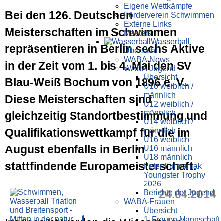
Eigene Wettkämpfe
Bei den 126. Deutschen
Förderverein Schwimmen
Externe Links
Meisterschaften im Schwimmen
Masters
Wasser­ball
repräsentieren in Berlin sechs Aktive
Übersicht
WABA-News
in der Zeit vom 1. bis 4. Mai den SV
WABA-Jugend
Übersicht
Blau-Weiß Bochum von 1896 e. V..
U10 weiblich /
männlich
Diese Meisterschaften sind
U12 weiblich /
männlich
gleichzeitig Standortbestimmung und
U14 weiblich /
Qualifikationswettkampf für die im
männlich
U16 weiblich
August ebenfalls in Berlin
U16 männlich
U18 männlich
stattfindende Europameisterschaft.
Peter Furmaniak
Youngster Trophy
2026
24.04.2014
Berichte der Jugend
WABA-Frauen
Übersicht
1. Frauen Mannschaft