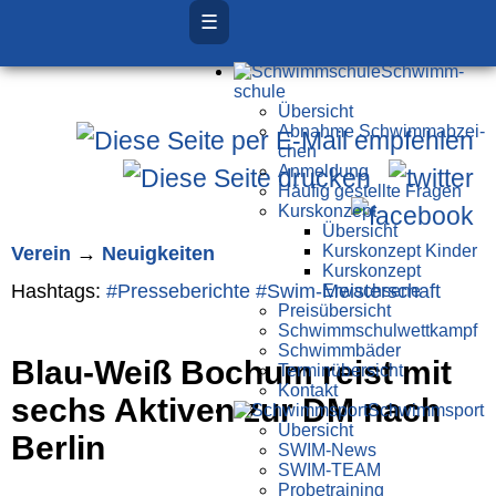
☰
Schwimm­
schule
Übersicht
Ab­nah­me Schwimm­ab­zei­
chen
Anmeldung
Häufig gestellte Fragen
Kurs­konzept
Übersicht
Verein
→
Neuigkeiten
Kurskonzept Kinder
Kurskonzept
Hashtags:
#Presse­berichte
#Swim-Meister­schaft
Erwachsene
Preis­über­sicht
Schwimm­schul­wett­kampf
Schwimm­bäder
Blau-Weiß Bochum reist mit
Terminübersicht
Kontakt
sechs Aktiven zur DM nach
Schwimm­sport
Übersicht
Berlin
SWIM-News
SWIM-TEAM
Probe­training