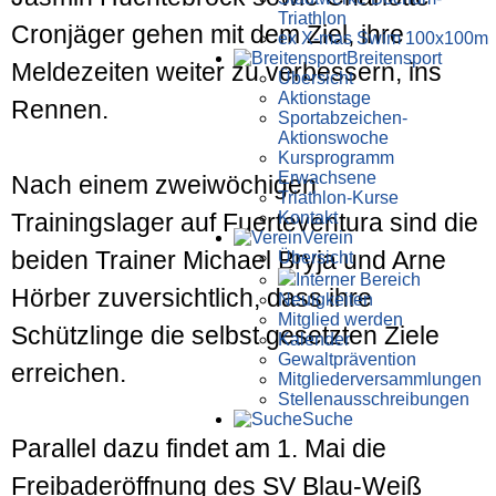
Triathlon
Cronjäger gehen mit dem Ziel, ihre
ex X-mas Swim 100x100m
Breiten­sport
Meldezeiten weiter zu verbessern, ins
Übersicht
Aktionstage
Rennen.
Sportabzeichen-
Aktionswoche
Kursprogramm
Erwachsene
Nach einem zweiwöchigen
Triathlon-Kurse
Kontakt
Trainingslager auf Fuerteventura sind die
Verein
beiden Trainer Michael Bryja und Arne
Übersicht
Interner Bereich
Hörber zuversichtlich, dass ihre
Neuigkeiten
Mitglied werden
Schützlinge die selbst gesetzten Ziele
Kalender
Gewaltprävention
erreichen.
Mitglieder­versammlungen
Stellen­aus­schrei­bungen
Suche
Parallel dazu findet am 1. Mai die
Freibaderöffnung des SV Blau-Weiß