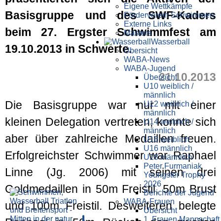
Eigene Wettkämpfe
Basisgruppe und des SWF-Kaders
Förderverein Schwimmen
Externe Links
beim 27. Ergster Schwimmfest am
Masters
Wasser­ball
19.10.2013 in Schwerte.
Übersicht
WABA-News
WABA-Jugend
21.10.2013
Übersicht
U10 weiblich /
männlich
Die Basisgruppe war nur mit einer
U12 weiblich /
männlich
kleinen Delegation vertreten, konnte sich
U14 weiblich /
männlich
aber über zahlreiche Medaillen freuen.
U16 weiblich
U16 männlich
Erfolgreichster Schwimmer war Raphael
U18 männlich
Peter Furmaniak
Linne (Jg. 2006) mit seinen drei
Youngster Trophy
2026
Goldmedaillen in 50m Freistil, 50m Brust
Berichte der Jugend
WABA-Frauen
und 100m Freistil. Desweiteren belegte
Übersicht
1. Frauen Mannschaft