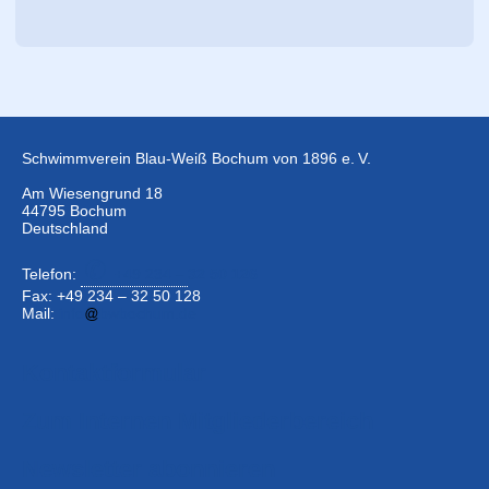
Schwimmverein Blau-Weiß Bochum von 1896 e. V.
Am Wiesengrund 18
44795 Bochum
Deutschland
Telefon:
+49 234 –
32 50 126
Fax: +49 234 – 32 50 128
Mail:
info
bwbochum.de
Kontaktformular
Zum Internen Mitgliederbereich
Newsletter abonnieren