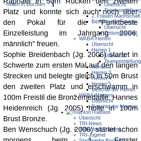
Raphael in 50m Rücken den zweiten
Übersicht
Teamvorstellung
Platz und konnte sich auch noch über
2. Frauen Mannschaft
den Pokal für die "Punktbeste
Berichte der Frauen
Übersicht
Einzelleistung im Jahrgang 2006,
Zeitungsartikel
WABA-Herren
männlich" freuen.
Übersicht
Herren 1
Sophie Breidenbach (Jg. 2006) startet in
Übersicht
Teamvorstellung
Schwerte zum ersten Mal auf den langen
Herren 2
Herren 3
Strecken und belegte gleich in 50m Brust
Herren 4
Herren 5
den zweiten Platz und erschwamm in
Berichte der Herren
WABA-Masters
100m Freistil die Bronzemedaille. Hannes
Übersicht
Berichte der Masters
Heidenreich (Jg. 2005) holte in 100m
Triathlon
Brust Bronze.
Übersicht
TRI-News
Ben Wenschuch (Jg. 2006) startet schon
TRI-Infos&Training
TRI-Jugend
morgens beim 1. Ergster
Stadtwerke Bochum-