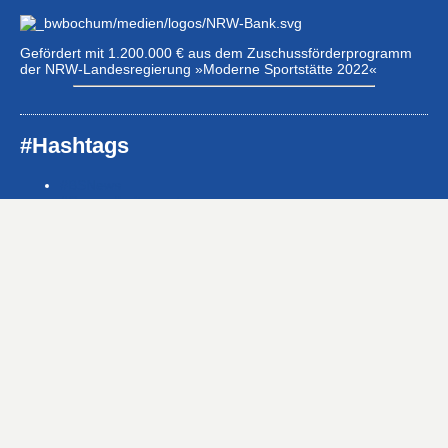
Gefördert mit 1.200.000 € aus dem Zuschussförderprogramm
der NRW-Landesregierung »Moderne Sportstätte 2022«
#Hashtags
#BSNews
#Gesundheitssport
#MasterNews
#Neuigkeit
#Offen
#Presse­berichte
#Swim-Masters
#Swim-Meister­schaft
#Swim-Wett­kämpfe
#SwimNews
#SwimTeam-LSP-1A-Team
#SwimTeam-LSP-1B-Team
#SwimTeam-LSP-TopTeam
#SwimTeamBG
#SwimTeamDMS
#SwimTeamSWF1
#SwimTeamSWF2