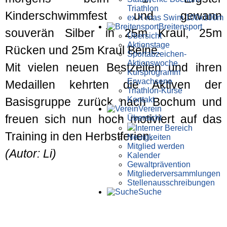
Triathlon
Kinderschwimmfest und gewann
ex X-mas Swim 100x100m
Breiten­sport
souverän Silber in 25m Kraul, 25m
Übersicht
Aktionstage
Rücken und 25m Kraul Beine.
Sportabzeichen-
Aktionswoche
Mit vielen neuen Bestzeiten und ihren
Kursprogramm
Erwachsene
Medaillen kehrten die Aktiven der
Triathlon-Kurse
Kontakt
Basisgruppe zurück nach Bochum und
Verein
freuen sich nun hoch motiviert auf das
Übersicht
Interner Bereich
Training in den Herbstferien.
Neuigkeiten
Mitglied werden
(Autor: Li)
Kalender
Gewaltprävention
Mitglieder­versammlungen
Stellen­aus­schrei­bungen
Suche