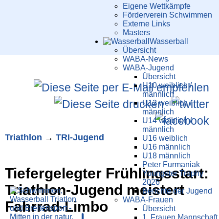
Eigene Wettkämpfe
Förderverein Schwimmen
Externe Links
Masters
Wasser­ball
Übersicht
WABA-News
WABA-Jugend
Übersicht
U10 weiblich /
männlich
U12 weiblich /
männlich
U14 weiblich /
männlich
Triathlon
→
TRI-Jugend
U16 weiblich
U16 männlich
U18 männlich
Peter Furmaniak
Tiefergelegter Frühlingsstart:
Youngster Trophy
2026
Triathlon-Jugend meistert
Berichte der Jugend
WABA-Frauen
Fahrrad-Limbo
Übersicht
1. Frauen Mannschaft