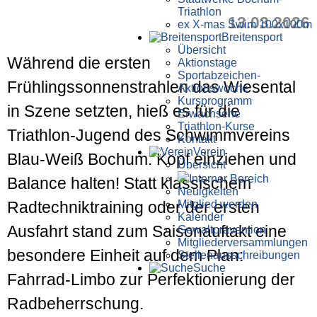
Triathlon
13.03.2026
ex X-mas Swim 100x100m
Breiten­sport
Übersicht
Während die ersten
Aktionstage
Sportabzeichen-
Frühlingssonnenstrahlen das Wiesental
Aktionswoche
Kursprogramm
in Szene setzten, hieß es für die
Erwachsene
Triathlon-Kurse
Triathlon-Jugend des Schwimmvereins
Kontakt
Verein
Blau-Weiß Bochum: Kopf einziehen und
Übersicht
Interner Bereich
Balance halten! Statt klassischem
Neuigkeiten
Mitglied werden
Radtechniktraining oder der ersten
Kalender
Ausfahrt stand zum Saisonauftakt eine
Gewaltprävention
Mitglieder­versammlungen
besondere Einheit auf dem Plan:
Stellen­aus­schrei­bungen
Suche
Fahrrad-Limbo zur Perfektionierung der
Radbeherrschung.