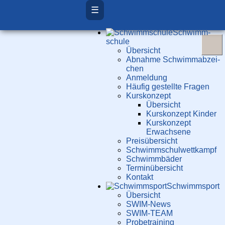
☰
Schwimm­
schule
Übersicht
Ab­nah­me Schwimm­ab­zei­
chen
Anmeldung
Häufig gestellte Fragen
Kurs­konzept
Übersicht
Kurskonzept Kinder
Kurskonzept
Erwachsene
Preis­über­sicht
Schwimm­schul­wett­kampf
Schwimm­bäder
Terminübersicht
Kontakt
Schwimm­sport
Übersicht
SWIM-News
SWIM-TEAM
Probe­training