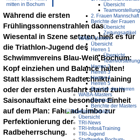
Übersicht
Teamvorstellung
Während die ersten
2. Frauen Mannschaft
Berichte der Frauen
Frühlingssonnenstrahlen das
Übersicht
Zeitungsartikel
Wiesental in Szene setzten, hieß es für
WABA-Herren
Übersicht
die Triathlon-Jugend des
Herren 1
Übersicht
Schwimmvereins Blau-Weiß Bochum:
Teamvorstellung
Herren 2
Kopf einziehen und Balance halten!
Herren 3
Statt klassischem Radtechniktraining
Herren 4
Herren 5
oder der ersten Ausfahrt stand zum
Berichte der Herren
WABA-Masters
Saisonauftakt eine besondere Einheit
Übersicht
Berichte der Masters
auf dem Plan: Fahrrad-Limbo zur
Triathlon
Übersicht
Perfektionierung der
TRI-News
TRI-Infos&Training
Radbeherrschung.
TRI-Jugend
Stadtwerke Bochum-