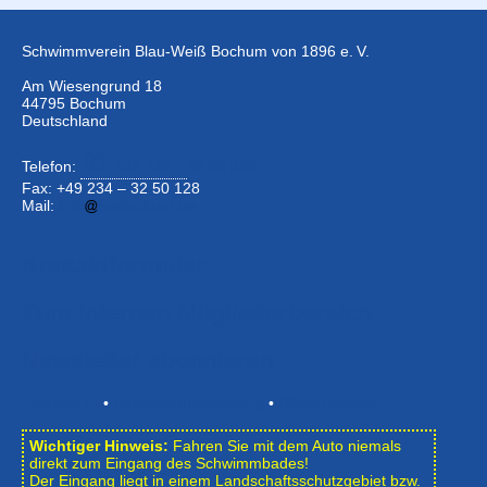
Schwimmverein Blau-Weiß Bochum von 1896 e. V.
Am Wiesengrund 18
44795 Bochum
Deutschland
Telefon:
+49 234 –
32 50 126
Fax: +49 234 – 32 50 128
Mail:
info
bwbochum.de
Kontaktformular
Zum Internen Mitgliederbereich
Newsletter abonnieren
Impressum
•
Datenschutzerklärung
•
Bildnachweise
Wichtiger Hinweis:
Fahren Sie mit dem Auto niemals
direkt zum Eingang des Schwimmbades!
Der Eingang liegt in einem Landschafts­schutzgebiet bzw.