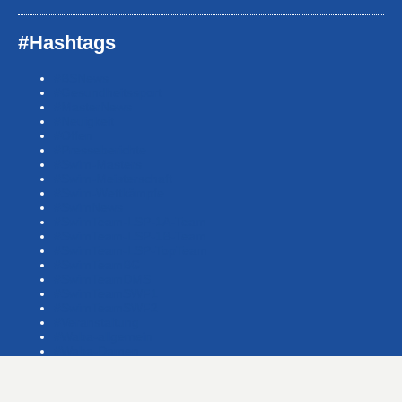
#Hashtags
#BSNews
#Gesundheitssport
#MasterNews
#Neuigkeit
#Offen
#Presse­berichte
#Swim-Masters
#Swim-Meister­schaft
#Swim-Wett­kämpfe
#SwimNews
#SwimTeam-LSP-1A-Team
#SwimTeam-LSP-1B-Team
#SwimTeam-LSP-TopTeam
#SwimTeamBG
#SwimTeamDMS
#SwimTeamSWF1
#SwimTeamSWF2
#Veranstaltung
#Waba-allgemein
#Waba-Damen
#Waba-Herren
#Waba-Jugend
#Waba-Masters