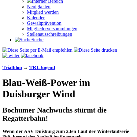
Interner Bereich
Neuigkeiten
Mitglied werden
Kalender
Gewaltprävention
Mitglieder­versammlungen
Stellen­aus­schrei­bungen
Suche
Triathlon
→
TRI-Jugend
Blau-Weiß-Power im
Duisburger Wind
Bochumer Nachwuchs stürmt die
Regatterbahn!
Wenn der ASV Duisburg zum 2.ten Lauf der Winterlaufserie
lädt, brennt der Asphalt im Sportpark.