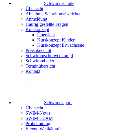
Schwimm­schule
Übersicht
Ab­nah­me Schwimm­ab­zei­chen
Anmeldung
Häufig gestellte Fragen
Kurs­konzept
Übersicht
Kurskonzept Kinder
Kurskonzept Erwachsene
Preis­über­sicht
Schwimm­schul­wett­kampf
Schwimm­bäder
Terminübersicht
Kontakt
Schwimm­sport
Übersicht
SWIM-News
SWIM-TEAM
Probe­training
Eigene Wettkämpfe