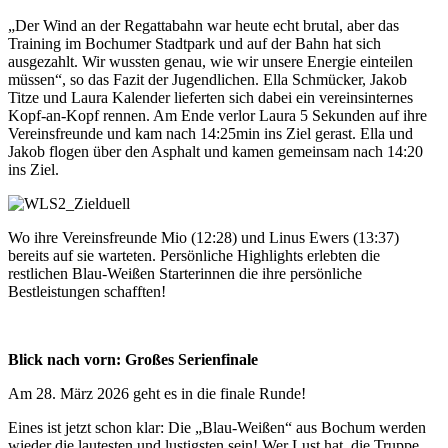
„Der Wind an der Regattabahn war heute echt brutal, aber das
Training im Bochumer Stadtpark und auf der Bahn hat sich
ausgezahlt. Wir wussten genau, wie wir unsere Energie einteilen
müssen“, so das Fazit der Jugendlichen. Ella Schmücker, Jakob
Titze und Laura Kalender lieferten sich dabei ein vereinsinternes
Kopf-an-Kopf rennen. Am Ende verlor Laura 5 Sekunden auf ihre
Vereinsfreunde und kam nach 14:25min ins Ziel gerast. Ella und
Jakob flogen über den Asphalt und kamen gemeinsam nach 14:20
ins Ziel.
Wo ihre Vereinsfreunde Mio (12:28) und Linus Ewers (13:37)
bereits auf sie warteten. Persönliche Highlights erlebten die
restlichen Blau-Weißen Starterinnen die ihre persönliche
Bestleistungen schafften!
Blick nach vorn: Großes Serienfinale
Am 28. März 2026 geht es in die finale Runde!
Eines ist jetzt schon klar: Die „Blau-Weißen“ aus Bochum werden
wieder die lautesten und lustigsten sein! Wer Lust hat, die Truppe