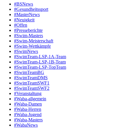
#BSNews
#Gesundheitssport
#MasterNews
#Neuigkeit
#Offen
#Presse­berichte
#Swim-Masters
#Swim-Meister­schaft
#Swim-Wett­kämpfe
#SwimNews
#SwimTeam-LSP-1A-Team
#SwimTeam-LSP-1B-Team
#SwimTeam-LSP-TopTeam
#SwimTeamBG
#SwimTeamDMS
#SwimTeamSWF1
#SwimTeamSWF2
#Veranstaltung
#Waba-allgemein
#Waba-Damen
#Waba-Herren
#Waba-Jugend
#Waba-Masters
#WabaNews