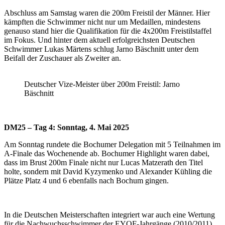
Abschluss am Samstag waren die 200m Freistil der Männer. Hier
kämpften die Schwimmer nicht nur um Medaillen, mindestens
genauso stand hier die Qualifikation für die 4x200m Freistilstaffel
im Fokus. Und hinter dem aktuell erfolgreichsten Deutschen
Schwimmer Lukas Märtens schlug Jarno Bäschnitt unter dem
Beifall der Zuschauer als Zweiter an.
Deutscher Vize-Meister über 200m Freistil: Jarno
Bäschnitt
DM25 – Tag 4: Sonntag, 4. Mai 2025
Am Sonntag rundete die Bochumer Delegation mit 5 Teilnahmen im
A-Finale das Wochenende ab. Bochumer Highlight waren dabei,
dass im Brust 200m Finale nicht nur Lucas Matzerath den Titel
holte, sondern mit David Kyzymenko und Alexander Kühling die
Plätze Platz 4 und 6 ebenfalls nach Bochum gingen.
In die Deutschen Meisterschaften integriert war auch eine Wertung
für die Nachwuchsschwimmer der EYOF-Jahrgänge (2010/2011).