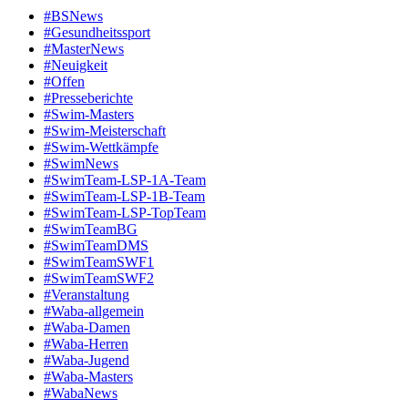
#BSNews
#Gesundheitssport
#MasterNews
#Neuigkeit
#Offen
#Presse­berichte
#Swim-Masters
#Swim-Meister­schaft
#Swim-Wett­kämpfe
#SwimNews
#SwimTeam-LSP-1A-Team
#SwimTeam-LSP-1B-Team
#SwimTeam-LSP-TopTeam
#SwimTeamBG
#SwimTeamDMS
#SwimTeamSWF1
#SwimTeamSWF2
#Veranstaltung
#Waba-allgemein
#Waba-Damen
#Waba-Herren
#Waba-Jugend
#Waba-Masters
#WabaNews