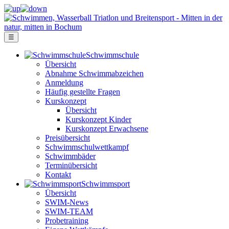
☰
Schwimm­schule
Übersicht
Ab­nah­me Schwimm­ab­zei­chen
Anmeldung
Häufig gestellte Fragen
Kurs­konzept
Übersicht
Kurskonzept Kinder
Kurskonzept Erwachsene
Preis­über­sicht
Schwimm­schul­wett­kampf
Schwimm­bäder
Terminübersicht
Kontakt
Schwimm­sport
Übersicht
SWIM-News
SWIM-TEAM
Probe­training