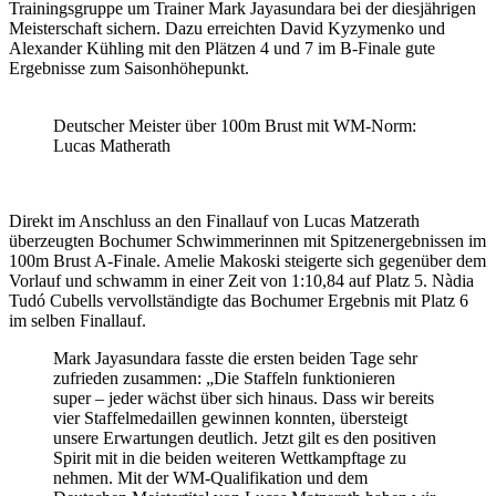
Trainingsgruppe um Trainer Mark Jayasundara bei der diesjährigen
Meisterschaft sichern. Dazu erreichten David Kyzymenko und
Alexander Kühling mit den Plätzen 4 und 7 im B-Finale gute
Ergebnisse zum Saisonhöhepunkt.
Deutscher Meister über 100m Brust mit WM-Norm:
Lucas Matherath
Direkt im Anschluss an den Finallauf von Lucas Matzerath
überzeugten Bochumer Schwimmerinnen mit Spitzenergebnissen im
100m Brust A-Finale. Amelie Makoski steigerte sich gegenüber dem
Vorlauf und schwamm in einer Zeit von 1:10,84 auf Platz 5. Nàdia
Tudó Cubells vervollständigte das Bochumer Ergebnis mit Platz 6
im selben Finallauf.
Mark Jayasundara fasste die ersten beiden Tage sehr
zufrieden zusammen: „Die Staffeln funktionieren
super – jeder wächst über sich hinaus. Dass wir bereits
vier Staffelmedaillen gewinnen konnten, übersteigt
unsere Erwartungen deutlich. Jetzt gilt es den positiven
Spirit mit in die beiden weiteren Wettkampftage zu
nehmen. Mit der WM-Qualifikation und dem