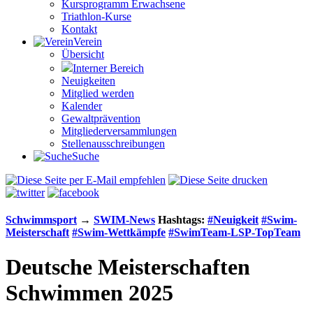
Kursprogramm Erwachsene
Triathlon-Kurse
Kontakt
Verein
Übersicht
Interner Bereich
Neuigkeiten
Mitglied werden
Kalender
Gewaltprävention
Mitglieder­versammlungen
Stellen­aus­schrei­bungen
Suche
Schwimm­sport
→
SWIM-News
Hashtags:
#Neuigkeit
#Swim-
Meister­schaft
#Swim-Wett­kämpfe
#SwimTeam-LSP-TopTeam
Deutsche Meisterschaften
Schwimmen 2025