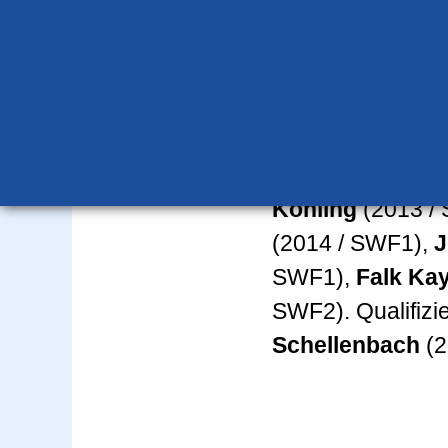
Geschwommen wur
Rückenlage sowi
in den jeweilig
Rücken, Freistil 
Vertreten wurde
Köhling
(2013 /
(2014 / SWF1),
J
SWF1),
Falk Ka
SWF2). Qualifizie
Schellenbach
(2