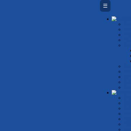
☰
Übe
Ab­
An
Häu
Kur
Prei
Sch
Sch
Ter
Kon
Übe
SW
SW
Pro
Eig
För
Ext