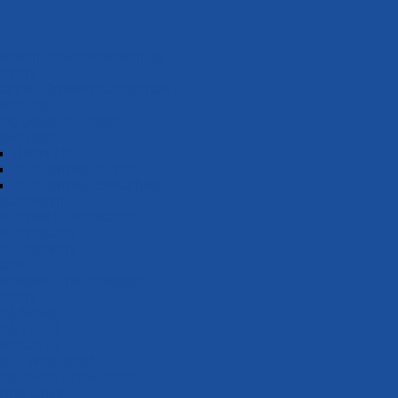
Schwimm­schule
rsicht
nah­me Schwimm­ab­zei­chen
meldung
fig gestellte Fragen
s­konzept
Übersicht
Kurskonzept Kinder
Kurskonzept Erwachsene
s­über­sicht
wimm­schul­wett­kampf
wimm­bäder
minübersicht
takt
Schwimm­sport
rsicht
IM-News
IM-TEAM
be­training
ene Wettkämpfe
derverein Schwimmen
erne Links