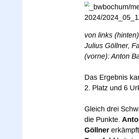
von links (hinte
Julius Göllner, F
(vorne): Anton B
Das Ergebnis kan
2. Platz und 6 U
Gleich drei Sch
die Punkte.
Anto
Göllner
erkämpfte