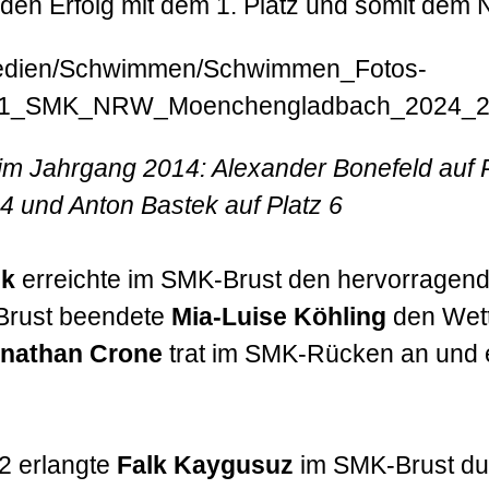
den Erfolg mit dem 1. Platz und somit dem 
 im Jahrgang 2014: Alexander Bonefeld auf Pl
 4 und Anton Bastek auf Platz 6
ek
erreichte im SMK-Brust den hervorragende
Brust beendete
Mia-Luise Köhling
den Wet
nathan Crone
trat im SMK-Rücken an und e
2 erlangte
Falk Kaygusuz
im SMK-Brust du