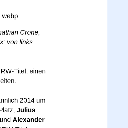
onathan Crone,
x; von links
RW-Titel, einen
eiten.
nnlich 2014 um
Platz,
Julius
4 und
Alexander