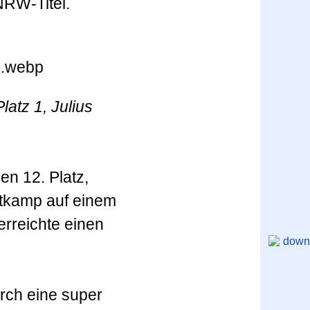
NRW-Titel.
atz 1, Julius
n 12. Platz,
tkamp auf einem
rreichte einen
rch eine super