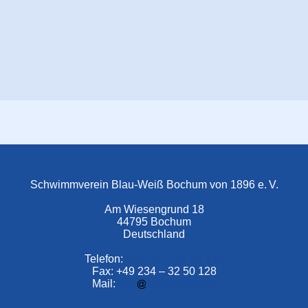
Schwimmverein Blau-Weiß Bochum von 1896 e. V.
Am Wiesengrund 18
44795 Bochum
Deutschland
Telefon:
+49 234 –
32 50 126
Fax: +49 234 – 32 50 128
Mail:
info
bwbochum.de