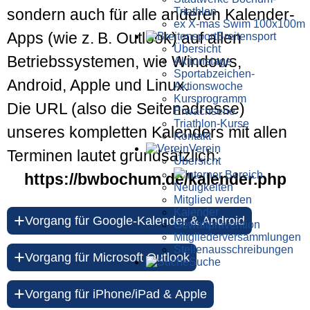
Triathlon
sondern auch für alle anderen Kalender-
ex X-mas Swim 100x100m
Apps (wie z. B. Outlook) auf allen
Breiten­sport
Übersicht
Betriebssystemen, wie Windows,
Aktionstage
Sportabzeichen-
Android, Apple und Linux.
Aktionswoche
Kursprogramm
Die URL (also die Seitenadresse)
Erwachsene
Triathlon-Kurse
unseres kompletten Kalenders mit allen
Kontakt
Verein
Terminen lautet grundsätzlich:
Übersicht
Interner Bereich
https://bwbochum.de/kalender.php
Neuigkeiten
Mitglied werden
Kalender
+
Vorgang für Google-Kalender & Android
Gewaltprävention
Mitglieder­versammlungen
Stellen­aus­schrei­bungen
+
Vorgang für Microsoft Outlook
Suche
+
Vorgang für iPhone/iPad & Apple