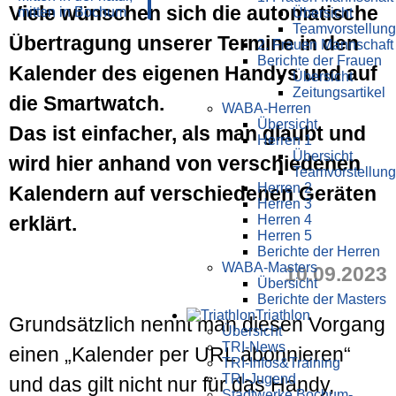
Viele wünschen sich die automatische
Übersicht
Teamvorstellung
Übertragung unserer Termine in den
2. Frauen Mannschaft
Berichte der Frauen
Kalender des eigenen Handys und auf
Übersicht
Zeitungsartikel
die Smartwatch.
WABA-Herren
Übersicht
Das ist einfacher, als man glaubt und
Herren 1
Übersicht
wird hier anhand von verschiedenen
Teamvorstellung
Herren 2
Kalendern auf verschiedenen Geräten
Herren 3
erklärt.
Herren 4
Herren 5
Berichte der Herren
WABA-Masters
10.09.2023
Übersicht
Berichte der Masters
Triathlon
Grundsätzlich nennt man diesen Vorgang
Übersicht
TRI-News
einen „Kalender per URL abonnieren“
TRI-Infos&Training
TRI-Jugend
und das gilt nicht nur für das Handy,
Stadtwerke Bochum-