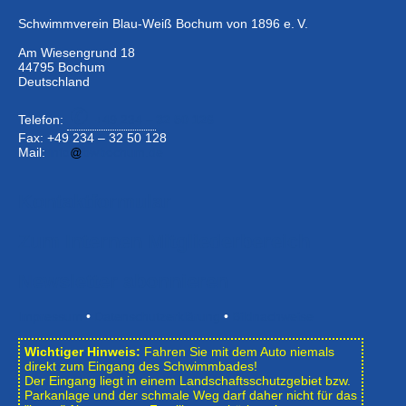
Schwimmverein Blau-Weiß Bochum von 1896 e. V.
Am Wiesengrund 18
44795 Bochum
Deutschland
Telefon:
+49 234 –
32 50 126
Fax: +49 234 – 32 50 128
Mail:
info
bwbochum.de
Kontaktformular
Zum Internen Mitgliederbereich
Newsletter abonnieren
Impressum
•
Datenschutzerklärung
•
Bildnachweise
Wichtiger Hinweis:
Fahren Sie mit dem Auto niemals
direkt zum Eingang des Schwimmbades!
Der Eingang liegt in einem Landschafts­schutzgebiet bzw.
Park­anlage und der schmale Weg darf daher nicht für das