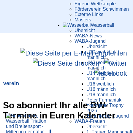
Eigene Wettkämpfe
Förderverein Schwimmen
Externe Links
Masters
Wasser­ball
Übersicht
WABA-News
WABA-Jugend
Übersicht
U10 weiblich /
männlich
U12 weiblich /
männlich
U14 weiblich /
männlich
Verein
U16 weiblich
U16 männlich
U18 männlich
Peter Furmaniak
So abonniert Ihr alle BW-
Youngster Trophy
2026
Termine in Euren Kalender
Berichte der Jugend
WABA-Frauen
Übersicht
1. Frauen Mannschaft