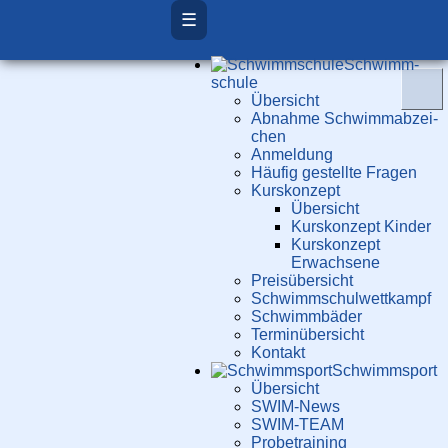
☰
Schwimm­
schule
Übersicht
Ab­nah­me Schwimm­ab­zei­
chen
Anmeldung
Häufig gestellte Fragen
Kurs­konzept
Übersicht
Kurskonzept Kinder
Kurskonzept
Erwachsene
Preis­über­sicht
Schwimm­schul­wett­kampf
Schwimm­bäder
Terminübersicht
Kontakt
Schwimm­sport
Übersicht
SWIM-News
SWIM-TEAM
Probe­training