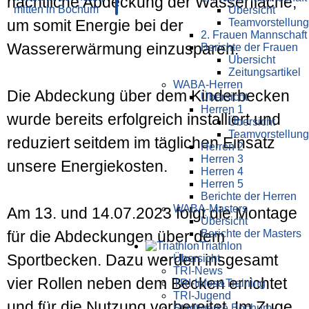
nächtliche Abdeckung der Wasserfläche,
Übersicht
Teamvorstellung
um somit Energie bei der
2. Frauen Mannschaft
Wassererwärmung einzusparen.
Berichte der Frauen
Übersicht
Zeitungsartikel
WABA-Herren
Die Abdeckung über dem Kinderbecken
Übersicht
Herren 1
wurde bereits erfolgreich installiert und
Übersicht
Teamvorstellung
reduziert seitdem im täglichen Einsatz
Herren 2
Herren 3
unsere Energiekosten.
Herren 4
Herren 5
Berichte der Herren
WABA-Masters
Am 13. und 14.07.2023 folgt die Montage
Übersicht
Berichte der Masters
für die Abdeckungen über dem
Triathlon
Sportbecken. Dazu werden insgesamt
Übersicht
TRI-News
vier Rollen neben dem Becken errichtet
TRI-Infos&Training
TRI-Jugend
und für die Nutzung vorbereitet. Im Zuge
Stadtwerke Bochum-