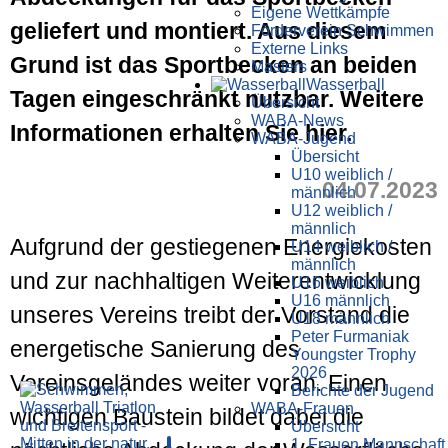
Eigene Wettkämpfe
geliefert und montiert. Aus diesem
Förderverein Schwimmen
Externe Links
Grund ist das Sportbecken an beiden
Masters
Wasser­ball
Tagen eingeschränkt nutzbar. Weitere
Übersicht
WABA-News
Informationen erhalten Sie hier.
WABA-Jugend
Übersicht
U10 weiblich /
04.07.2023
männlich
U12 weiblich /
männlich
Aufgrund der gestiegenen Energiekosten
U14 weiblich /
männlich
und zur nachhaltigen Weiterentwicklung
U16 weiblich
U16 männlich
unseres Vereins treibt der Vorstand die
U18 männlich
Peter Furmaniak
energetische Sanierung des
Youngster Trophy
2026
Vereinsgeländes weiter voran. Einen
Berichte der Jugend
WABA-Frauen
wichtigen Baustein bildet dabei die
Übersicht
1. Frauen Mannschaft