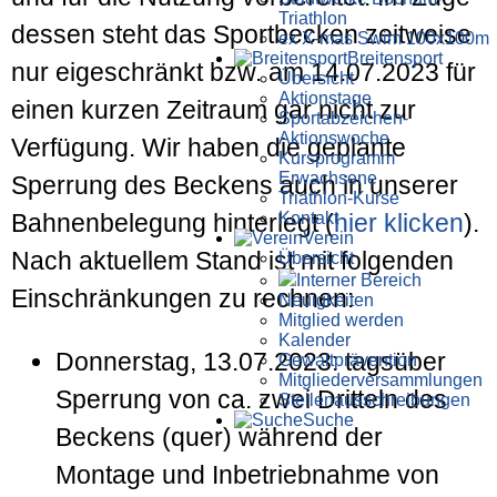
Triathlon
dessen steht das Sportbecken zeitweise
ex X-mas Swim 100x100m
Breiten­sport
nur eigeschränkt bzw. am 14.07.2023 für
Übersicht
Aktionstage
einen kurzen Zeitraum gar nicht zur
Sportabzeichen-
Aktionswoche
Verfügung. Wir haben die geplante
Kursprogramm
Erwachsene
Sperrung des Beckens auch in unserer
Triathlon-Kurse
Kontakt
Bahnenbelegung hinterlegt (
hier klicken
).
Verein
Nach aktuellem Stand ist mit folgenden
Übersicht
Interner Bereich
Einschränkungen zu rechnen:
Neuigkeiten
Mitglied werden
Kalender
Donnerstag, 13.07.2023: tagsüber
Gewaltprävention
Mitglieder­versammlungen
Sperrung von ca. zwei Dritteln des
Stellen­aus­schrei­bungen
Suche
Beckens (quer) während der
Montage und Inbetriebnahme von