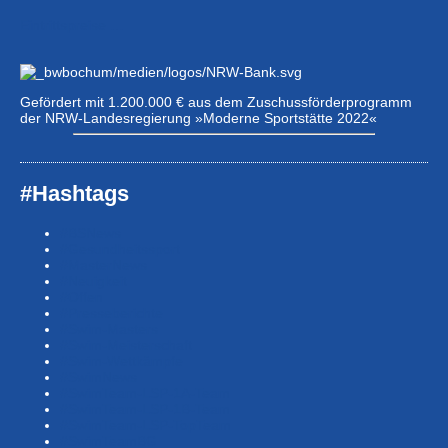
Eintrittspreise …
Gefördert mit 1.200.000 € aus dem Zuschussförderprogramm
der NRW-Landesregierung »Moderne Sportstätte 2022«
#Hashtags
#BSNews
#Gesundheitssport
#MasterNews
#Neuigkeit
#Offen
#Presse­berichte
#Swim-Masters
#Swim-Meister­schaft
#Swim-Wett­kämpfe
#SwimNews
#SwimTeam-LSP-1A-Team
#SwimTeam-LSP-1B-Team
#SwimTeam-LSP-TopTeam
#SwimTeamBG