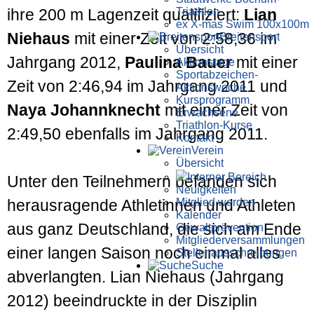
Triathlon
ihre 200 m Lagenzeit qualifiziert:
Lian
ex X-mas Swim 100x100m
Niehaus
mit einer Zeit von 2:58,36 im
Breiten­sport
Übersicht
Jahrgang 2012,
Paulina Bauer
mit einer
Aktionstage
Sportabzeichen-
Zeit von 2:46,94 im Jahrgang 2011 und
Aktionswoche
Kursprogramm
Naya Johannknecht
mit einer Zeit von
Erwachsene
Triathlon-Kurse
2:49,50 ebenfalls im Jahrgang 2011.
Kontakt
Verein
Übersicht
Interner Bereich
Unter den Teilnehmern befanden sich
Neuigkeiten
Mitglied werden
herausragende Athletinnen und Athleten
Kalender
aus ganz Deutschland, die sich am Ende
Gewaltprävention
Mitglieder­versammlungen
einer langen Saison noch einmal alles
Stellen­aus­schrei­bungen
Suche
abverlangten. Lian Niehaus (Jahrgang
2012) beeindruckte in der Disziplin