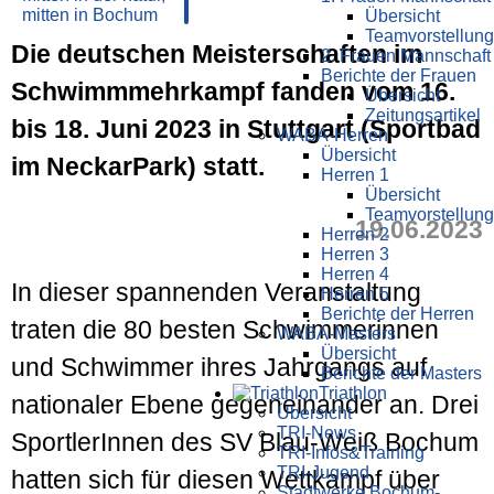
Übersicht
Teamvorstellung
Die deutschen Meisterschaften im
2. Frauen Mannschaft
Berichte der Frauen
Schwimmmehrkampf fanden vom 16.
Übersicht
Zeitungsartikel
bis 18. Juni 2023 in Stuttgart (Sportbad
WABA-Herren
Übersicht
im NeckarPark) statt.
Herren 1
Übersicht
Teamvorstellung
19.06.2023
Herren 2
Herren 3
Herren 4
In dieser spannenden Veranstaltung
Herren 5
Berichte der Herren
traten die 80 besten Schwimmerinnen
WABA-Masters
Übersicht
und Schwimmer ihres Jahrgangs auf
Berichte der Masters
Triathlon
nationaler Ebene gegeneinander an. Drei
Übersicht
TRI-News
SportlerInnen des SV Blau-Weiß Bochum
TRI-Infos&Training
TRI-Jugend
hatten sich für diesen Wettkampf über
Stadtwerke Bochum-