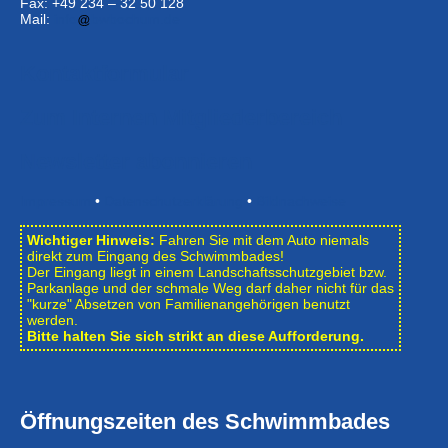
Fax: +49 234 – 32 50 128
Mail:
info
bwbochum.de
Kontaktformular
Zum Internen Mitgliederbereich
Newsletter abonnieren
Impressum
•
Datenschutzerklärung
•
Bildnachweise
Wichtiger Hinweis:
Fahren Sie mit dem Auto niemals
direkt zum Eingang des Schwimmbades!
Der Eingang liegt in einem Landschafts­schutzgebiet bzw.
Park­anlage und der schmale Weg darf daher nicht für das
"kurze" Absetzen von Familienangehörigen benutzt
werden.
Bitte halten Sie sich strikt an diese Aufforderung.
Öffnungszeiten des Schwimmbades