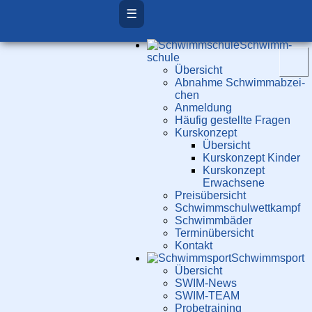
☰
Schwimm­
schule
Übersicht
Ab­nah­me Schwimm­ab­zei­
chen
Anmeldung
Häufig gestellte Fragen
Kurs­konzept
Übersicht
Kurskonzept Kinder
Kurskonzept
Erwachsene
Preis­über­sicht
Schwimm­schul­wett­kampf
Schwimm­bäder
Terminübersicht
Kontakt
Schwimm­sport
Übersicht
SWIM-News
SWIM-TEAM
Probe­training