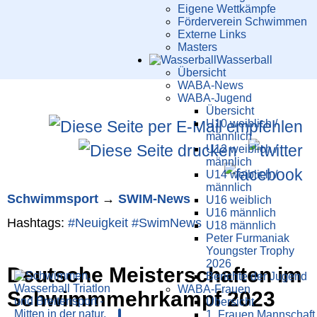
Eigene Wettkämpfe
Förderverein Schwimmen
Externe Links
Masters
Wasser­ball
Übersicht
WABA-News
WABA-Jugend
Übersicht
U10 weiblich /
männlich
U12 weiblich /
männlich
U14 weiblich /
männlich
Schwimm­sport
→
SWIM-News
U16 weiblich
U16 männlich
Hashtags:
#Neuigkeit
#SwimNews
U18 männlich
Peter Furmaniak
Youngster Trophy
2026
Deutsche Meisterschaften im
Berichte der Jugend
WABA-Frauen
Schwimmmehrkampf 2023
Übersicht
1. Frauen Mannschaft