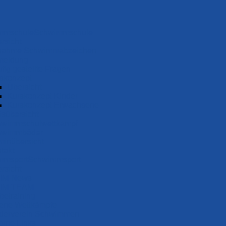
Schwimm­schule
rsicht
nah­me Schwimm­ab­zei­chen
meldung
fig gestellte Fragen
s­konzept
Übersicht
Kurskonzept Kinder
Kurskonzept Erwachsene
s­über­sicht
wimm­schul­wett­kampf
wimm­bäder
minübersicht
takt
Schwimm­sport
rsicht
IM-News
IM-TEAM
be­training
ene Wettkämpfe
derverein Schwimmen
erne Links