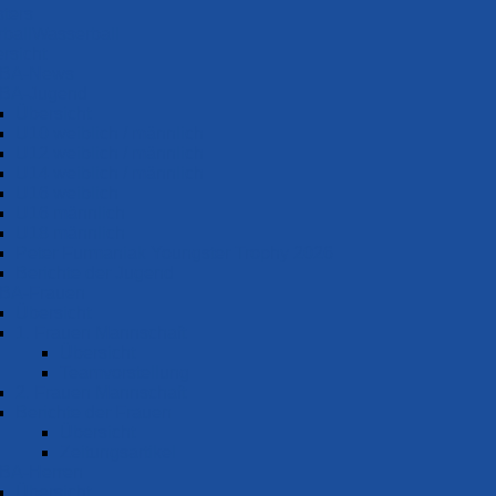
ters
Wasser­ball
rsicht
BA-News
BA-Jugend
Übersicht
U10 weiblich / männlich
U12 weiblich / männlich
U14 weiblich / männlich
U16 weiblich
U16 männlich
U18 männlich
Peter Furmaniak Youngster Trophy 2026
Berichte der Jugend
BA-Frauen
Übersicht
1. Frauen Mannschaft
Übersicht
Teamvorstellung
2. Frauen Mannschaft
Berichte der Frauen
Übersicht
n
Zeitungsartikel
BA-Herren
Übersicht