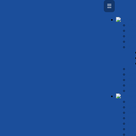
☰
Übe
Ab­
An
Häu
Kur
Prei
Sch
Sch
Ter
Kon
Übe
SW
SW
Pro
Eig
För
Ext