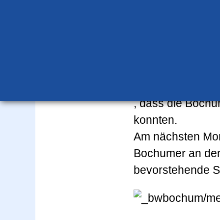
An diesem Woche
die Bochumer Ju
Auswärtssiegen
Am Samstag gewa
Defensivleistung
Hamburger TB von
, dass die Bochu
konnten.
Am nächsten Mor
Bochumer an den
bevorstehende S