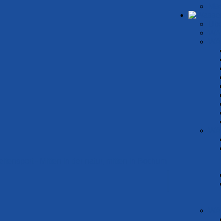
Mas
Übe
WA
WA
männlich
WA
2022-2023
Saison ist es, ins Final Four der deutsche
WA
n zu kommen.