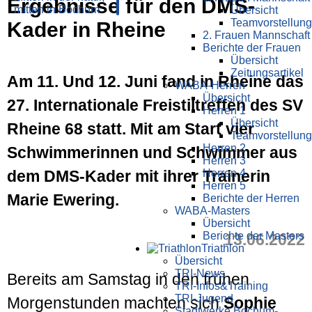
Ergebnisse für den DMS-
Übersicht
Teamvorstellung
Kader in Rheine
2. Frauen Mannschaft
Berichte der Frauen
Übersicht
Zeitungsartikel
Am 11. Und 12. Juni fand in Rheine das
WABA-Herren
Übersicht
27. Internationale Freistil­treffen des SV
Herren 1
Übersicht
Rheine 68 statt. Mit am Start vier
Teamvorstellung
Herren 2
Schwimmerinnen und Schwimmer aus
Herren 3
dem DMS-Kader mit ihrer Trainerin
Herren 4
Herren 5
Marie Ewering.
Berichte der Herren
WABA-Masters
Übersicht
Berichte der Masters
13.06.2022
Triathlon
Übersicht
TRI-News
Bereits am Samstag in den frühen
TRI-Infos&Training
TRI-Jugend
Morgenstunden machten sich
Sophie
Stadtwerke Bochum-