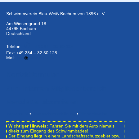
Schwimmverein Blau-Weiß Bochum von 1896 e. V.
Am Wiesengrund 18
44795 Bochum
Deutschland
Telefon:
+49 234 –
32 50 126
Fax: +49 234 – 32 50 128
Mail:
info
bwbochum.de
Kontaktformular
Zum Internen Mitgliederbereich
Newsletter abonnieren
Impressum
•
Datenschutzerklärung
•
Bildnachweise
Wichtiger Hinweis:
Fahren Sie mit dem Auto niemals
direkt zum Eingang des Schwimmbades!
Der Eingang liegt in einem Landschafts­schutzgebiet bzw.