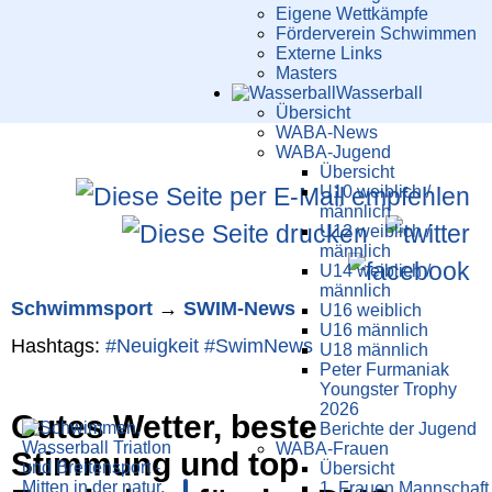
Eigene Wettkämpfe
Förderverein Schwimmen
Externe Links
Masters
Wasser­ball
Übersicht
WABA-News
WABA-Jugend
Übersicht
U10 weiblich /
männlich
U12 weiblich /
männlich
U14 weiblich /
männlich
Schwimm­sport
→
SWIM-News
U16 weiblich
U16 männlich
Hashtags:
#Neuigkeit
#SwimNews
U18 männlich
Peter Furmaniak
Youngster Trophy
2026
Gutes Wetter, beste
Berichte der Jugend
WABA-Frauen
Stimmung und top
Übersicht
1. Frauen Mannschaft