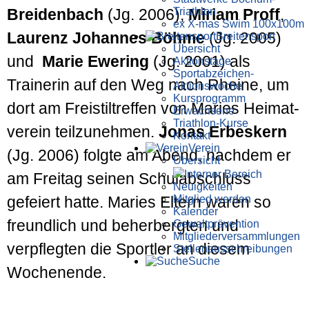
Triathlon
Breidenbach
(Jg. 2006),
Miriam Proff
,
ex X-mas Swim 100x100m
Laurenz Johannes Böhme
(Jg. 2005)
Breiten­sport
Übersicht
und
Marie Ewering
(Jg. 2001) als
Aktionstage
Sportabzeichen-
Trainerin auf den Weg nach Rheine, um
Aktionswoche
Kursprogramm
dort am Freistil­treffen von Maries Heimat­
Erwachsene
Triathlon-Kurse
verein teil­zunehmen.
Jonas Erbeskern
Kontakt
Verein
(Jg. 2006) folgte am Abend, nachdem er
Übersicht
Interner Bereich
am Freitag seinen Schul­abschluss
Neuigkeiten
Mitglied werden
gefeiert hatte. Maries Eltern waren so
Kalender
freundlich und beherbergten und
Gewaltprävention
Mitglieder­versammlungen
verpflegten die Sportler an diesem
Stellen­aus­schrei­bungen
Suche
Wochen­ende.