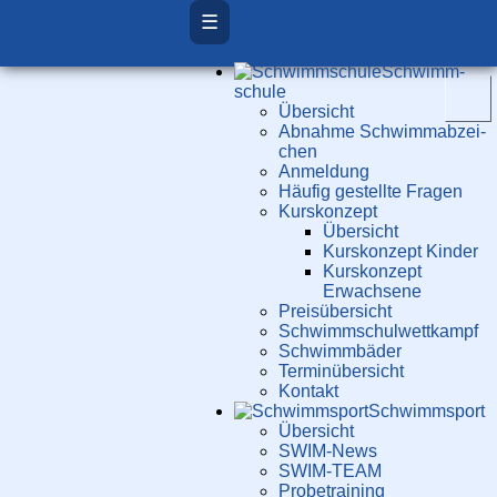
☰
Schwimm­
schule
Übersicht
Ab­nah­me Schwimm­ab­zei­
chen
Anmeldung
Häufig gestellte Fragen
Kurs­konzept
Übersicht
Kurskonzept Kinder
Kurskonzept
Erwachsene
Preis­über­sicht
Schwimm­schul­wett­kampf
Schwimm­bäder
Terminübersicht
Kontakt
Schwimm­sport
Übersicht
SWIM-News
SWIM-TEAM
Probe­training