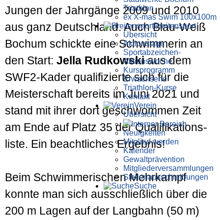
Triathlon
Jungen der Jahrgänge 2009 und 2010
ex X-mas Swim 100x100m
aus ganz Deutschland. Auch Blau-Weiß
Breiten­sport
Übersicht
Bochum schickte eine Schwimmerin an
Aktionstage
Sportabzeichen-
den Start:
Jella Rudkowski
aus dem
Aktionswoche
Kursprogramm
SWF2-Kader qualifizierte sich für die
Erwachsene
Triathlon-Kurse
Meister­schaft bereits im Juni 2021 und
Kontakt
Verein
stand mit ihrer dort geschwommen Zeit
Übersicht
Interner Bereich
am Ende auf Platz 35 der Qualifikations­
Neuigkeiten
Mitglied werden
liste. Ein beachtliches Ergebnis!
Kalender
Gewaltprävention
Mitglieder­versammlungen
Beim Schwimmerischen Mehrkampf
Stellen­aus­schrei­bungen
Suche
konnte man sich aus­schließlich über die
200 m Lagen auf der Lang­bahn (50 m)