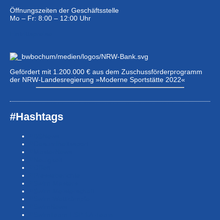
Öffnungszeiten der Geschäftsstelle
Mo – Fr: 8:00 – 12:00 Uhr
Eintrittspreise …
Gefördert mit 1.200.000 € aus dem Zuschussförderprogramm
der NRW-Landesregierung »Moderne Sportstätte 2022«
#Hashtags
#BSNews
#Gesundheitssport
#MasterNews
#Neuigkeit
#Offen
#Presse­berichte
#Swim-Masters
#Swim-Meister­schaft
#Swim-Wett­kämpfe
#SwimNews
#SwimTeam-LSP-1A-Team