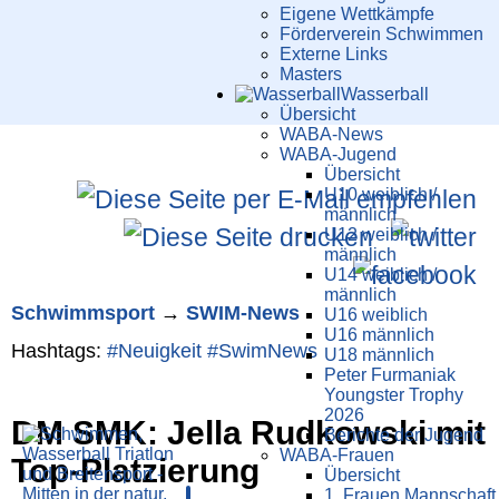
Eigene Wettkämpfe
Förderverein Schwimmen
Externe Links
Masters
Wasser­ball
Übersicht
WABA-News
WABA-Jugend
Übersicht
U10 weiblich /
männlich
U12 weiblich /
männlich
U14 weiblich /
männlich
Schwimm­sport
→
SWIM-News
U16 weiblich
U16 männlich
Hashtags:
#Neuigkeit
#SwimNews
U18 männlich
Peter Furmaniak
Youngster Trophy
2026
DM SMK: Jella Rudkowski mit
Berichte der Jugend
WABA-Frauen
Top-Platzierung
Übersicht
1. Frauen Mannschaft