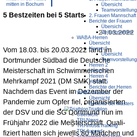
Übersicht
Teamvorstellung
5 Bestzeiten bei 5 Starts
2. Frauen Mannschaft
Berichte der Frauen
Übersicht
24.03.2022
Zeitungsartikel
WABA-Herren
Übersicht
Herren 1
Vom 18.03. bis 20.03.2022 fand im
Übersicht
Dortmunder Südbad die Deutsche
Teamvorstellung
Herren 2
Meister­schaft im Schwimmerischen
Herren 3
Herren 4
Mehrkampf 2021 (DM SMK) statt.
Herren 5
Berichte der Herren
Nachdem das Event im Dezember der
WABA-Masters
Übersicht
Pan­demie zum Opfer fiel, organisierten
Berichte der Masters
Triathlon
der DSV und die SG Dortmund nun im
Übersicht
TRI-News
Frühjahr 2022 die Meisterschaft. Quali­
TRI-Infos&Training
TRI-Jugend
fiziert hatten sich jeweils 80 Mädchen und
Stadtwerke Bochum-