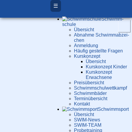
☰
Schwimm­
schule
Übersicht
Ab­nah­me Schwimm­ab­zei­
chen
Anmeldung
Häufig gestellte Fragen
Kurs­konzept
Übersicht
Kurskonzept Kinder
Kurskonzept
Erwachsene
Preis­über­sicht
Schwimm­schul­wett­kampf
Schwimm­bäder
Terminübersicht
Kontakt
Schwimm­sport
Übersicht
SWIM-News
SWIM-TEAM
Probe­training