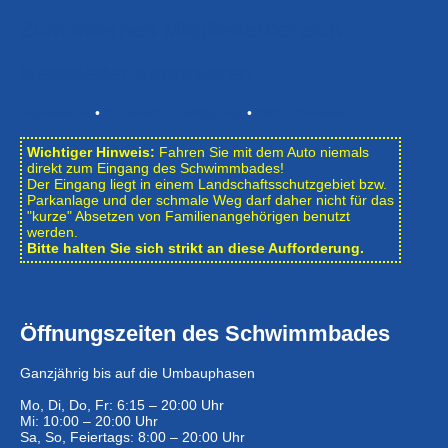
Zum Internen Mitgliederbereich
Newsletter abonnieren
Impressum
•
Datenschutzerklärung
•
Bildnachweise
Wichtiger Hinweis:
Fahren Sie mit dem Auto niemals
direkt zum Eingang des Schwimmbades!
Der Eingang liegt in einem Landschafts­schutzgebiet bzw.
Park­anlage und der schmale Weg darf daher nicht für das
"kurze" Absetzen von Familienangehörigen benutzt
werden.
Bitte halten Sie sich strikt an diese Aufforderung.
Öffnungszeiten des Schwimmbades
Ganzjährig bis auf die Umbauphasen
Mo, Di, Do, Fr: 6:15 – 20:00 Uhr
Mi: 10:00 – 20:00 Uhr
Sa, So, Feiertags: 8:00 – 20:00 Uhr