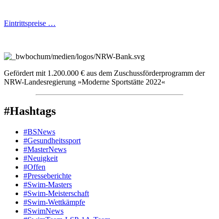
Eintrittspreise …
Gefördert mit 1.200.000 € aus dem Zuschussförderprogramm der
NRW-Landesregierung »Moderne Sportstätte 2022«
#Hashtags
#BSNews
#Gesundheitssport
#MasterNews
#Neuigkeit
#Offen
#Presse­berichte
#Swim-Masters
#Swim-Meister­schaft
#Swim-Wett­kämpfe
#SwimNews