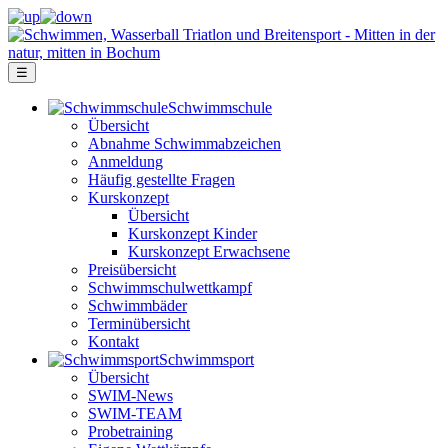
☰
Schwimm­schule
Übersicht
Ab­nah­me Schwimm­ab­zei­chen
Anmeldung
Häufig gestellte Fragen
Kurs­konzept
Übersicht
Kurskonzept Kinder
Kurskonzept Erwachsene
Preis­über­sicht
Schwimm­schul­wett­kampf
Schwimm­bäder
Terminübersicht
Kontakt
Schwimm­sport
Übersicht
SWIM-News
SWIM-TEAM
Probe­training