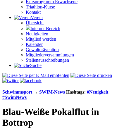
Kursprogramm Erwachsene
Triathlon-Kurse
Kontakt
Verein
Übersicht
Interner Bereich
Neuigkeiten
Mitglied werden
Kalender
Gewaltprävention
Mitglieder­versammlungen
Stellen­aus­schrei­bungen
Suche
Schwimm­sport
→
SWIM-News
Hashtags:
#Neuigkeit
#SwimNews
Blau-Weiße Pokalflut in
Bottrop