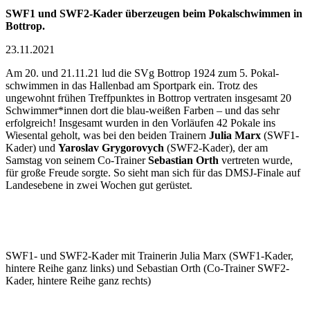
SWF1 und SWF2-Kader überzeugen beim Pokalschwimmen in
Bottrop.
23.11.2021
Am 20. und 21.11.21 lud die SVg Bottrop 1924 zum 5. Pokal­
schwimmen in das Hallen­bad am Sportpark ein. Trotz des
ungewohnt frühen Treff­punktes in Bottrop vertraten ins­gesamt 20
Schwimmer*innen dort die blau-weißen Farben – und das sehr
erfolg­reich! Insgesamt wurden in den Vorläufen 42 Pokale ins
Wiesental geholt, was bei den beiden Trainern
Julia Marx
(SWF1-
Kader) und
Yaroslav Grygorovych
(SWF2-Kader), der am
Samstag von seinem Co-Trainer
Sebastian Orth
vertreten wurde,
für große Freude sorgte. So sieht man sich für das DMSJ-Finale auf
Landes­ebene in zwei Wochen gut gerüstet.
SWF1- und SWF2-Kader mit Trainerin Julia Marx (SWF1-Kader,
hintere Reihe ganz links) und Sebastian Orth (Co-Trainer SWF2-
Kader, hintere Reihe ganz rechts)