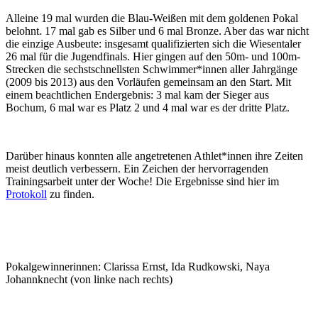
Alleine 19 mal wurden die Blau-Weißen mit dem goldenen Pokal
belohnt. 17 mal gab es Silber und 6 mal Bronze. Aber das war nicht
die einzige Aus­beute: insgesamt quali­fizierten sich die Wiesen­taler
26 mal für die Jugend­finals. Hier gingen auf den 50m- und 100m-
Strecken die sechst­schnellsten Schwimmer*innen aller Jahrgänge
(2009 bis 2013) aus den Vor­läufen gemeinsam an den Start. Mit
einem beachtlichen End­ergebnis: 3 mal kam der Sieger aus
Bochum, 6 mal war es Platz 2 und 4 mal war es der dritte Platz.
Darüber hinaus konnten alle angetretenen Athlet*innen ihre Zeiten
meist deutlich verbessern. Ein Zeichen der hervorragenden
Trainingsarbeit unter der Woche! Die Ergebnisse sind hier im
Protokoll
zu finden.
Pokal­gewinnerinnen: Clarissa Ernst, Ida Rudkowski, Naya
Johannknecht (von linke nach rechts)