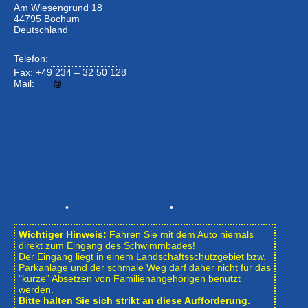
Am Wiesengrund 18
44795 Bochum
Deutschland
Telefon:
+49 234 –
32 50 126
Fax: +49 234 – 32 50 128
Mail:
info
bwbochum.de
Kontaktformular
Zum Internen Mitgliederbereich
Newsletter abonnieren
Impressum
•
Datenschutzerklärung
•
Bildnachweise
Wichtiger Hinweis:
Fahren Sie mit dem Auto niemals
direkt zum Eingang des Schwimmbades!
Der Eingang liegt in einem Landschafts­schutzgebiet bzw.
Park­anlage und der schmale Weg darf daher nicht für das
"kurze" Absetzen von Familienangehörigen benutzt
werden.
Bitte halten Sie sich strikt an diese Aufforderung.