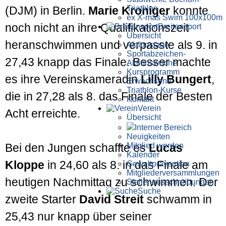
Triathlon
(DJM) in Berlin.
Marie Kroniger
konnte
ex X-mas Swim 100x100m
noch nicht an ihre Qualifikations­zeit
Breiten­sport
Übersicht
heran­schwimmen und verpasste als 9. in
Aktionstage
Sportabzeichen-
27,43 knapp das Finale. Besser machte
Aktionswoche
Kursprogramm
es ihre Vereins­kameradin
Lilly Bungert
,
Erwachsene
Triathlon-Kurse
die in 27,28 als 8. das Finale der Besten
Kontakt
Verein
Acht erreichte.
Übersicht
Interner Bereich
Neuigkeiten
Mitglied werden
Bei den Jungen schaffte es
Lucas
Kalender
Kloppe
in 24,60 als 8. in das Finale am
Gewaltprävention
Mitglieder­versammlungen
heutigen Nach­mittag zu schwimmen. Der
Stellen­aus­schrei­bungen
Suche
zweite Starter
David Streit
schwamm in
25,43 nur knapp über seiner