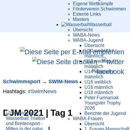
Eigene Wettkämpfe
Förderverein Schwimmen
Externe Links
Masters
Wasser­ball
Übersicht
WABA-News
WABA-Jugend
Übersicht
U10 weiblich /
männlich
U12 weiblich /
männlich
U14 weiblich /
männlich
Schwimm­sport
→
SWIM-News
U16 weiblich
U16 männlich
Hashtags:
#
SwimNews
U18 männlich
Peter Furmaniak
Youngster Trophy
2026
DJM 2021 | Tag 1
Berichte der Jugend
WABA-Frauen
Übersicht
1. Frauen Mannschaft