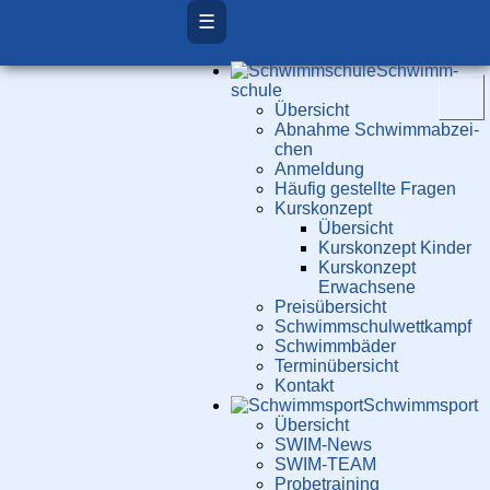
☰
Schwimm­
schule
Übersicht
Ab­nah­me Schwimm­ab­zei­
chen
Anmeldung
Häufig gestellte Fragen
Kurs­konzept
Übersicht
Kurskonzept Kinder
Kurskonzept
Erwachsene
Preis­über­sicht
Schwimm­schul­wett­kampf
Schwimm­bäder
Terminübersicht
Kontakt
Schwimm­sport
Übersicht
SWIM-News
SWIM-TEAM
Probe­training