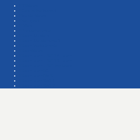
#BSNews
#Gesundheitssport
#MasterNews
#Neuigkeit
#Offen
#Presse­berichte
#Swim-Masters
#Swim-Meister­schaft
#Swim-Wett­kämpfe
#SwimNews
#SwimTeam-LSP-1A-Team
#SwimTeam-LSP-1B-Team
#SwimTeam-LSP-TopTeam
#SwimTeamBG
#SwimTeamDMS
#SwimTeamSWF1
#SwimTeamSWF2
#Veranstaltung
#Waba-allgemein
#Waba-Damen
#Waba-Herren
#Waba-Jugend
#Waba-Masters
#WabaNews