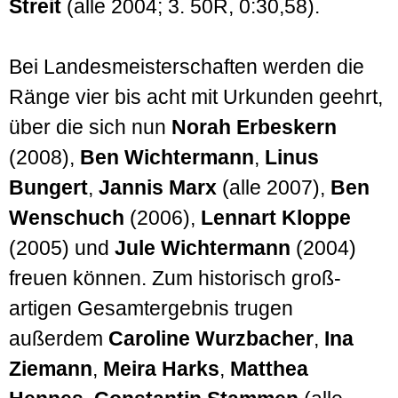
Streit
(alle 2004; 3. 50R, 0:30,58).
Bei Landes­meister­schaften werden die
Ränge vier bis acht mit Urkunden geehrt,
über die sich nun
Norah Erbeskern
(2008),
Ben Wichter­mann
,
Linus
Bungert
,
Jannis Marx
(alle 2007),
Ben
Wenschuch
(2006),
Lennart Kloppe
(2005) und
Jule Wichter­mann
(2004)
freuen können. Zum historisch groß­
artigen Gesamt­ergebnis trugen
außerdem
Caroline Wurzbacher
,
Ina
Ziemann
,
Meira Harks
,
Matthea