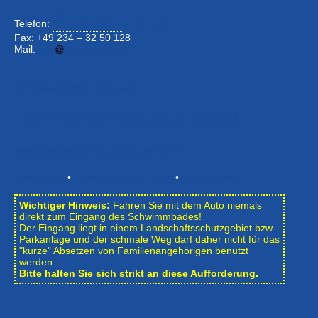
Telefon:
+49 234 –
32 50 126
Fax: +49 234 – 32 50 128
Mail:
info
bwbochum.de
Kontaktformular
Zum Internen Mitgliederbereich
Newsletter abonnieren
Impressum
•
Datenschutzerklärung
•
Bildnachweise
Wichtiger Hinweis:
Fahren Sie mit dem Auto niemals
direkt zum Eingang des Schwimmbades!
Der Eingang liegt in einem Landschafts­schutzgebiet bzw.
Park­anlage und der schmale Weg darf daher nicht für das
"kurze" Absetzen von Familienangehörigen benutzt
werden.
Bitte halten Sie sich strikt an diese Aufforderung.