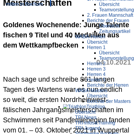
Meister­schaften
Übersicht
Teamvorstellung
2. Frauen Mannschaft
Berichte der Frauen
Goldenes Wochenende: Junge Talente
Übersicht
Zeitungsartikel
fischen 9 Titel und 40 Medaillen aus
WABA-Herren
Übersicht
dem Wettkampfbecken
Herren 1
Übersicht
Teamvorstellung
04.10.2021
Herren 2
Herren 3
Herren 4
Nach sage und schreibe 861 langen
Herren 5
Berichte der Herren
Tagen des Wartens war es nun endlich
WABA-Masters
Übersicht
so weit, die ersten Nord­rhein­west­
Berichte der Masters
Triathlon
fälischen Jahr­gangs­meister­schaften im
Übersicht
TRI-News
Schwimmen seit Pandemie­beginn fanden
TRI-Infos&Training
TRI-Jugend
vom 01. – 03. Oktober 2021 in Wuppertal
Stadtwerke Bochum-