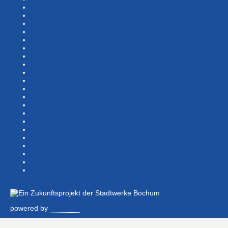
#Neuigkeit
#Offen
#Presse­berichte
#Swim-Masters
#Swim-Meister­schaft
#Swim-Wett­kämpfe
#SwimNews
#SwimTeam-LSP-1A-Team
#SwimTeam-LSP-1B-Team
#SwimTeam-LSP-TopTeam
#SwimTeamBG
#SwimTeamDMS
#SwimTeamSWF1
#SwimTeamSWF2
#Veranstaltung
#Waba-allgemein
#Waba-Damen
#Waba-Herren
#Waba-Jugend
#Waba-Masters
#WabaNews
powered by
alvisio.de