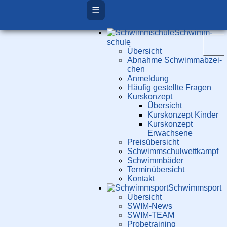
☰
Schwimm­
schule
Übersicht
Ab­nah­me Schwimm­ab­zei­
chen
Anmeldung
Häufig gestellte Fragen
Kurs­konzept
Übersicht
Kurskonzept Kinder
Kurskonzept
Erwachsene
Preis­über­sicht
Schwimm­schul­wett­kampf
Schwimm­bäder
Terminübersicht
Kontakt
Schwimm­sport
Übersicht
SWIM-News
SWIM-TEAM
Probe­training