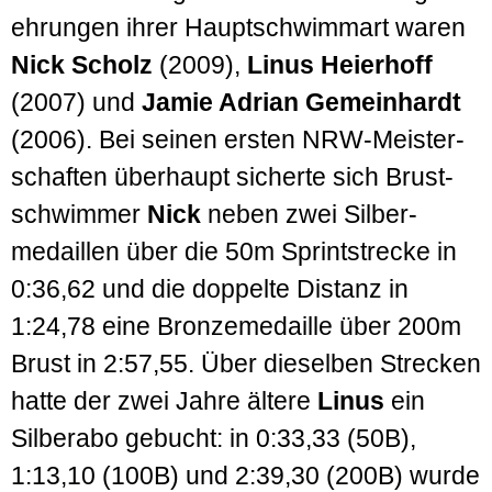
ehrungen ihrer Haupt­schwimmart waren
Nick Scholz
(2009),
Linus Heier­hoff
(2007) und
Jamie Adrian Gemein­hardt
(2006). Bei seinen ersten NRW-Meister­
schaften über­haupt sicherte sich Brust­
schwimmer
Nick
neben zwei Silber­
medaillen über die 50m Sprint­strecke in
0:36,62 und die doppelte Distanz in
1:24,78 eine Bronze­medaille über 200m
Brust in 2:57,55. Über dieselben Strecken
hatte der zwei Jahre ältere
Linus
ein
Silber­abo gebucht: in 0:33,33 (50B),
1:13,10 (100B) und 2:39,30 (200B) wurde