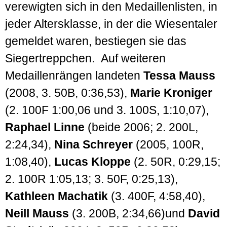
verewigten sich in den Medaillen­listen, in
jeder Alters­klasse, in der die Wiesen­taler
gemeldet waren, bestiegen sie das
Sieger­treppchen. Auf weiteren
Medaillen­rängen landeten
Tessa Mauss
(2008, 3. 50B, 0:36,53),
Marie Kroniger
(2. 100F 1:00,06 und 3. 100S, 1:10,07),
Raphael Linne
(beide 2006; 2. 200L,
2:24,34),
Nina Schreyer
(2005, 100R,
1:08,40),
Lucas Kloppe
(2. 50R, 0:29,15;
2. 100R 1:05,13; 3. 50F, 0:25,13),
Kathleen Machatik
(3. 400F, 4:58,40),
Neill Mauss
(3. 200B, 2:34,66)und
David