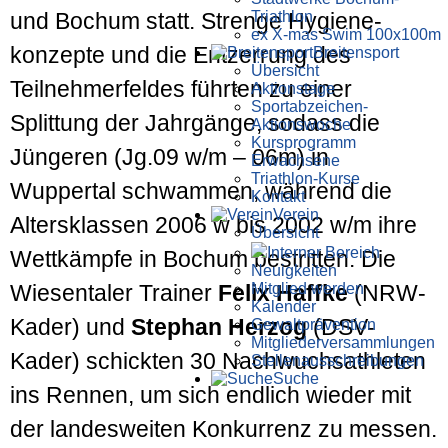
Triathlon
und Bochum statt. Strenge Hygiene­
ex X-mas Swim 100x100m
konzepte und die Ent­zerrung des
Breiten­sport
Übersicht
Teilnehmer­feldes führten zu einer
Aktionstage
Sportabzeichen-
Splittung der Jahr­gänge, sodass die
Aktionswoche
Kursprogramm
Jüngeren (Jg.09 w/m – 06m) in
Erwachsene
Triathlon-Kurse
Wuppertal schwammen, während die
Kontakt
Verein
Alters­klassen 2006 w bis 2002 w/m ihre
Übersicht
Interner Bereich
Wettkämpfe in Bochum bestritten. Die
Neuigkeiten
Mitglied werden
Wiesentaler Trainer
Felix Haffke
(NRW-
Kalender
Kader) und
Stephan Herzog
(DSV-
Gewaltprävention
Mitglieder­versammlungen
Kader) schickten 30 Nachwuchs­athleten
Stellen­aus­schrei­bungen
Suche
ins Rennen, um sich endlich wieder mit
der landes­weiten Konkurrenz zu messen.