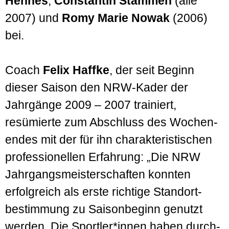
Hennes
,
Constantin Stammen
(alle
2007) und
Romy Marie Nowak
(2006)
bei.
Coach
Felix Haffke
, der seit Beginn
dieser Saison den NRW-Kader der
Jahrgänge 2009 – 2007 trainiert,
resümierte zum Abschluss des Wochen­
endes mit der für ihn charakteristischen
professionellen Erfahrung: „Die NRW
Jahrgangs­meisterschaften konnten
erfolg­reich als erste richtige Standort­
bestimmung zu Saison­beginn genutzt
werden. Die Sportler*innen haben durch­