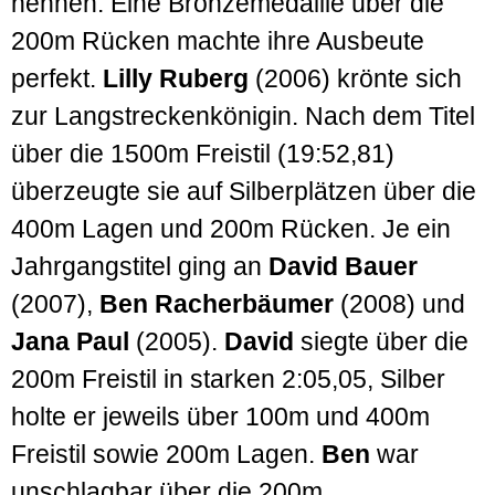
nennen. Eine Bronze­medaille über die
200m Rücken machte ihre Aus­beute
perfekt.
Lilly Ruberg
(2006) krönte sich
zur Lang­strecken­königin. Nach dem Titel
über die 1500m Freistil (19:52,81)
überzeugte sie auf Silber­plätzen über die
400m Lagen und 200m Rücken. Je ein
Jahrgangs­titel ging an
David Bauer
(2007),
Ben Racher­bäumer
(2008) und
Jana Paul
(2005).
David
siegte über die
200m Freistil in starken 2:05,05, Silber
holte er jeweils über 100m und 400m
Freistil sowie 200m Lagen.
Ben
war
unschlag­bar über die 200m