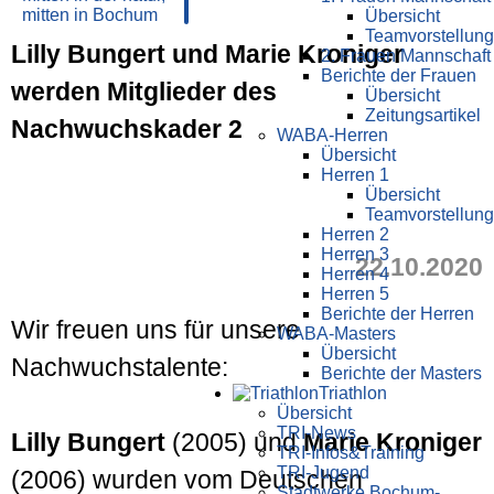
Übersicht
Teamvorstellung
Lilly Bungert und Marie Kroniger
2. Frauen Mannschaft
Berichte der Frauen
werden Mitglieder des
Übersicht
Zeitungsartikel
Nachwuchskader 2
WABA-Herren
Übersicht
Herren 1
Übersicht
Teamvorstellung
Herren 2
Herren 3
22.10.2020
Herren 4
Herren 5
Berichte der Herren
Wir freuen uns für unsere
WABA-Masters
Übersicht
Nachwuchstalente:
Berichte der Masters
Triathlon
Übersicht
TRI-News
Lilly Bungert
(2005) und
Marie Kroniger
TRI-Infos&Training
TRI-Jugend
(2006) wurden vom Deutschen
Stadtwerke Bochum-