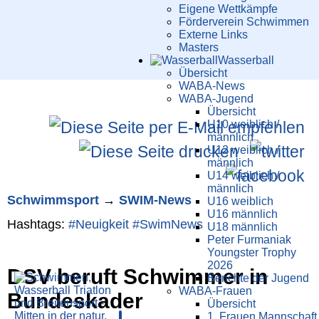
Eigene Wettkämpfe
Förderverein Schwimmen
Externe Links
Masters
Wasser­ball
Übersicht
WABA-News
WABA-Jugend
Übersicht
U10 weiblich /
männlich
U12 weiblich /
männlich
U14 weiblich /
männlich
Schwimm­sport
→
SWIM-News
U16 weiblich
U16 männlich
Hashtags:
#Neuigkeit
#SwimNews
U18 männlich
Peter Furmaniak
Youngster Trophy
2026
DSV beruft Schwimmer in
Berichte der Jugend
WABA-Frauen
Bundeskader
Übersicht
1. Frauen Mannschaft