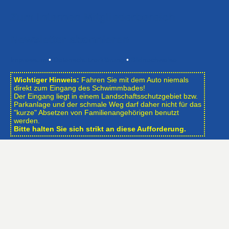
Zum Internen Mitgliederbereich
Newsletter abonnieren
Impressum
•
Datenschutzerklärung
•
Bildnachweise
Wichtiger Hinweis:
Fahren Sie mit dem Auto niemals
direkt zum Eingang des Schwimmbades!
Der Eingang liegt in einem Landschafts­schutzgebiet bzw.
Park­anlage und der schmale Weg darf daher nicht für das
"kurze" Absetzen von Familienangehörigen benutzt
werden.
Bitte halten Sie sich strikt an diese Aufforderung.
Öffnungszeiten des Schwimmbades
Ganzjährig bis auf die Umbauphasen
Mo, Di, Do, Fr: 6:15 – 20:00 Uhr
Mi: 10:00 – 20:00 Uhr
Sa, So, Feiertags: 8:00 – 20:00 Uhr