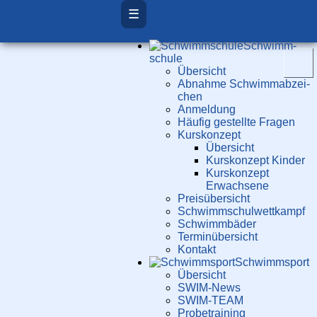
☰
Schwimm­
schule
Übersicht
Ab­nah­me Schwimm­ab­zei­
chen
Anmeldung
Häufig gestellte Fragen
Kurs­konzept
Übersicht
Kurskonzept Kinder
Kurskonzept
Erwachsene
Preis­über­sicht
Schwimm­schul­wett­kampf
Schwimm­bäder
Terminübersicht
Kontakt
Schwimm­sport
Übersicht
SWIM-News
SWIM-TEAM
Probe­training