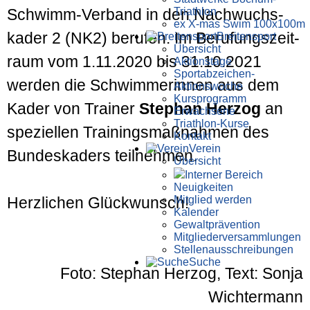
Triathlon
Schwimm-Verband in den Nach­wuchs­
ex X-mas Swim 100x100m
kader 2 (NK2) berufen. Im Berufungs­zeit­
Breiten­sport
Übersicht
raum vom 1.11.2020 bis 31.10.2021
Aktionstage
Sportabzeichen-
werden die Schwimmerinnen aus dem
Aktionswoche
Kursprogramm
Kader von Trainer
Stephan Herzog
an
Erwachsene
Triathlon-Kurse
speziellen Trainings­maß­nahmen des
Kontakt
Verein
Bundes­kaders teil­nehmen.
Übersicht
Interner Bereich
Neuigkeiten
Mitglied werden
Herz­lichen Glück­wunsch!
Kalender
Gewaltprävention
Mitglieder­versammlungen
Stellen­aus­schrei­bungen
Suche
Foto: Stephan Herzog, Text: Sonja
Wichtermann