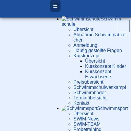
☰
Schwimm­
schule
Übersicht
Ab­nah­me Schwimm­ab­zei­
chen
Anmeldung
Häufig gestellte Fragen
Kurs­konzept
Übersicht
Kurskonzept Kinder
Kurskonzept
Erwachsene
Preis­über­sicht
Schwimm­schul­wett­kampf
Schwimm­bäder
Terminübersicht
Kontakt
Schwimm­sport
Übersicht
SWIM-News
SWIM-TEAM
Probe­training