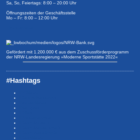
Sa, So, Feiertags: 8:00 – 20:00 Uhr
Öffnungszeiten der Geschäftsstelle
Mo – Fr: 8:00 – 12:00 Uhr
Eintrittspreise …
Gefördert mit 1.200.000 € aus dem Zuschussförderprogramm
der NRW-Landesregierung »Moderne Sportstätte 2022«
#Hashtags
#BSNews
#Gesundheitssport
#MasterNews
#Neuigkeit
#Offen
#Presse­berichte
#Swim-Masters
#Swim-Meister­schaft
#Swim-Wett­kämpfe
#SwimNews