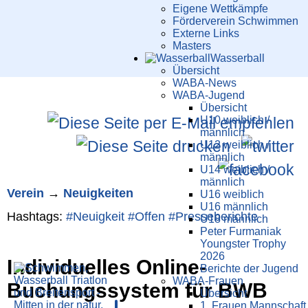
Eigene Wettkämpfe
Förderverein Schwimmen
Externe Links
Masters
Wasser­ball
Übersicht
WABA-News
WABA-Jugend
Übersicht
U10 weiblich /
männlich
U12 weiblich /
männlich
U14 weiblich /
männlich
Verein
→
Neuigkeiten
U16 weiblich
U16 männlich
Hashtags:
#Neuigkeit
#Offen
#Presse­berichte
U18 männlich
Peter Furmaniak
Youngster Trophy
2026
Indi­vidu­elles Online-
Berichte der Jugend
WABA-Frauen
Buchungs­system für BWB
Übersicht
1. Frauen Mannschaft