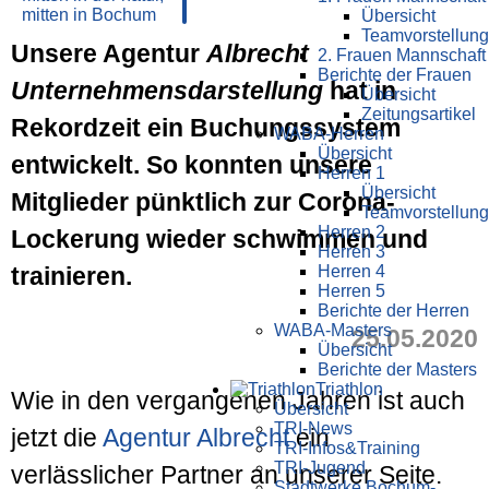
Übersicht
Teamvorstellung
Unsere Agentur
Albrecht
2. Frauen Mannschaft
Berichte der Frauen
Unternehmensdarstellung
hat in
Übersicht
Zeitungsartikel
Rekordzeit ein Buchungssystem
WABA-Herren
Übersicht
entwickelt. So konnten unsere
Herren 1
Übersicht
Mitglieder pünktlich zur Corona-
Teamvorstellung
Herren 2
Lockerung wieder schwimmen und
Herren 3
trainieren.
Herren 4
Herren 5
Berichte der Herren
WABA-Masters
25.05.2020
Übersicht
Berichte der Masters
Triathlon
Wie in den vergangenen Jahren ist auch
Übersicht
TRI-News
jetzt die
Agentur Albrecht
ein
TRI-Infos&Training
TRI-Jugend
verlässlicher Partner an unserer Seite.
Stadtwerke Bochum-