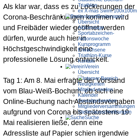
Triathlon
Als klar war, dass es zu Lockerungen der
ex X-mas Swim 100x100m
Corona-Beschränkungen kommen wird
Breiten­sport
Übersicht
und Freibäder wieder geöffnet werden
Aktionstage
Sportabzeichen-
dürfen, wurde auch hier in
Aktionswoche
Kursprogramm
Höchstgeschwindigkeit eine
Erwachsene
Triathlon-Kurse
professionelle Lösung entwickelt.
Kontakt
Verein
Übersicht
Interner Bereich
Tag 1: Am 8. Mai erfragte der Vorstand
Neuigkeiten
Mitglied werden
vom Blau-Weiß-Bochum, ob sich eine
Kalender
Online-Buchung nach Abstands­vorgaben
Gewaltprävention
Mitglieder­versammlungen
aufgrund von Corona bis spätestens 19.
Stellen­aus­schrei­bungen
Suche
Mai realisieren ließe, denn eine
Adressliste auf Papier schien irgendwie