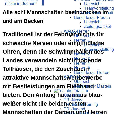
Übersicht
Teamvorstellung
Alle acht Mann­schaften beeindrucken im
2. Frauen Mannschaft
Berichte der Frauen
und am Becken
Übersicht
Zeitungsartikel
WABA-Herren
Traditionell ist der Februar nichts für
Übersicht
Herren 1
schwache Nerven oder empfindliche
Übersicht
Teamvorstellung
Ohren, denn die Schwimmhallen des
Herren 2
Herren 3
Landes verwandeln sich in tobende
Herren 4
Herren 5
Tollhäuser, die den Zuschauern
Berichte der Herren
attraktive Mannschaftswettbewerbe
WABA-Masters
Übersicht
mit Bestleistungen am Fließband
Berichte der Masters
Triathlon
bieten. Den Anfang hatten aus blau-
Übersicht
TRI-News
weißer Sicht die beiden ersten
TRI-Infos&Training
TRI-Jugend
Mannschaften der Damen und Herren
Stadtwerke Bochum-