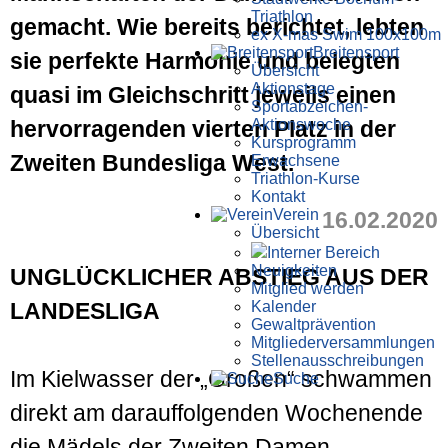
Triathlon
gemacht. Wie bereits berichtet, lebten
ex X-mas Swim 100x100m
Breiten­sport
sie perfekte Harmonie und belegten
Übersicht
Aktionstage
quasi im Gleichschritt jeweils einen
Sportabzeichen-
Aktionswoche
hervorragenden vierten Platz in der
Kursprogramm
Zweiten Bundesliga West.
Erwachsene
Triathlon-Kurse
Kontakt
Verein
16.02.2020
Übersicht
Interner Bereich
Neuigkeiten
UNGLÜCKLICHER ABSTIEG AUS DER
Mitglied werden
Kalender
LANDESLIGA
Gewaltprävention
Mitglieder­versammlungen
Stellen­aus­schrei­bungen
Im Kielwasser der „Großen“ schwammen
Suche
direkt am darauf­folgenden Wochen­ende
die Mädels der Zweiten Damen­