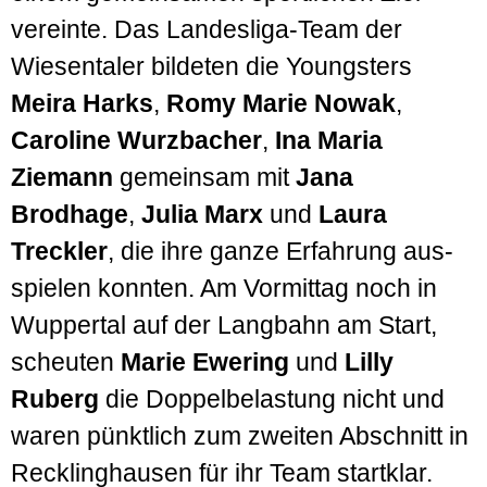
vereinte. Das Landesliga-Team der
Wiesen­taler bildeten die Youngsters
Meira Harks
,
Romy Marie Nowak
,
Caroline Wurzbacher
,
Ina Maria
Ziemann
gemeinsam mit
Jana
Brodhage
,
Julia Marx
und
Laura
Treckler
, die ihre ganze Erfahrung aus­
spielen konnten. Am Vormittag noch in
Wuppertal auf der Lang­bahn am Start,
scheuten
Marie Ewering
und
Lilly
Ruberg
die Doppel­belastung nicht und
waren pünktlich zum zweiten Abschnitt in
Reckling­hausen für ihr Team start­klar.