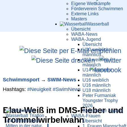
Eigene Wettkämpfe
Förderverein Schwimmen
Externe Links
Masters
Wasser­ball
Übersicht
WABA-News
WABA-Jugend
Übersicht
U10 weiblich /
männlich
U12 weiblich /
männlich
U14 weiblich /
männlich
Schwimm­sport
→
SWIM-News
U16 weiblich
U16 männlich
Hashtags:
#Neuigkeit
#SwimNews
U18 männlich
Peter Furmaniak
Youngster Trophy
2026
Blau-Weiß im DMS-Fieber und
Berichte der Jugend
WABA-Frauen
Trommel­wirbelwahn
Übersicht
1. Frauen Mannschaft