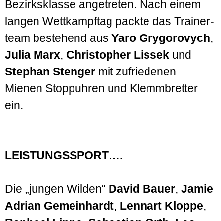
Bezirks­klasse angetreten. Nach einem
langen Wettkampf­tag packte das Trainer­
team bestehend aus
Yaro Grygorovych
,
Julia Marx
,
Christopher Lissek
und
Stephan Stenger
mit zufriedenen
Mienen Stoppuhren und Klemmbretter
ein.
LEISTUNGSSPORT….
Die „jungen Wilden“
David Bauer
,
Jamie
Adrian Gemein­hardt
,
Lennart Kloppe
,