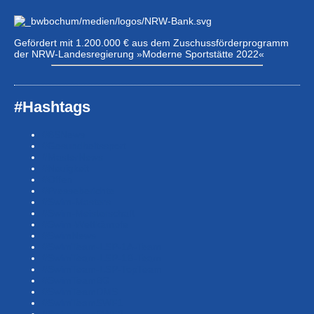
Gefördert mit 1.200.000 € aus dem Zuschussförderprogramm
der NRW-Landesregierung »Moderne Sportstätte 2022«
#Hashtags
#BSNews
#Gesundheitssport
#MasterNews
#Neuigkeit
#Offen
#Presse­berichte
#Swim-Masters
#Swim-Meister­schaft
#Swim-Wett­kämpfe
#SwimNews
#SwimTeam-LSP-1A-Team
#SwimTeam-LSP-1B-Team
#SwimTeam-LSP-TopTeam
#SwimTeamBG
#SwimTeamDMS
#SwimTeamSWF1
#SwimTeamSWF2