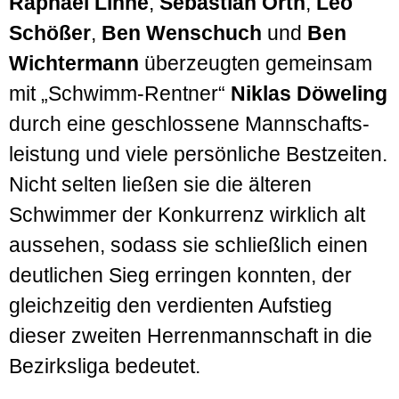
Raphael Linne
,
Sebastian Orth
,
Leo
Schößer
,
Ben Wenschuch
und
Ben
Wichter­mann
überzeugten gemeinsam
mit „Schwimm-Rentner“
Niklas Döweling
durch eine geschlossene Mann­schafts­
leistung und viele per­sönliche Best­zeiten.
Nicht selten ließen sie die älteren
Schwimmer der Konkurrenz wirklich alt
aussehen, sodass sie schließlich einen
deutlichen Sieg erringen konnten, der
gleichzeitig den verdienten Auf­stieg
dieser zweiten Herren­mannschaft in die
Bezirks­liga bedeutet.