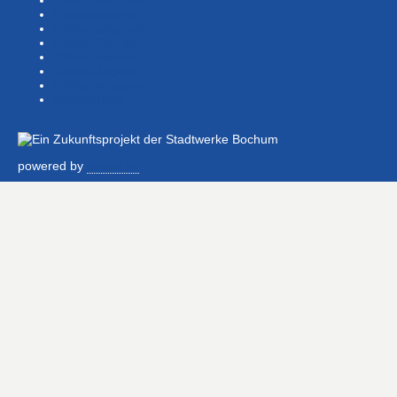
#Veranstaltung
#Waba-allgemein
#Waba-Damen
#Waba-Herren
#Waba-Jugend
#Waba-Masters
#WabaNews
powered by
alvisio.de