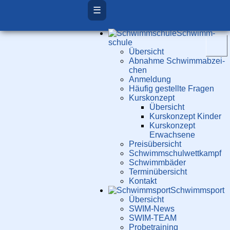
☰
Schwimm­
schule
Übersicht
Ab­nah­me Schwimm­ab­zei­
chen
Anmeldung
Häufig gestellte Fragen
Kurs­konzept
Übersicht
Kurskonzept Kinder
Kurskonzept
Erwachsene
Preis­über­sicht
Schwimm­schul­wett­kampf
Schwimm­bäder
Terminübersicht
Kontakt
Schwimm­sport
Übersicht
SWIM-News
SWIM-TEAM
Probe­training