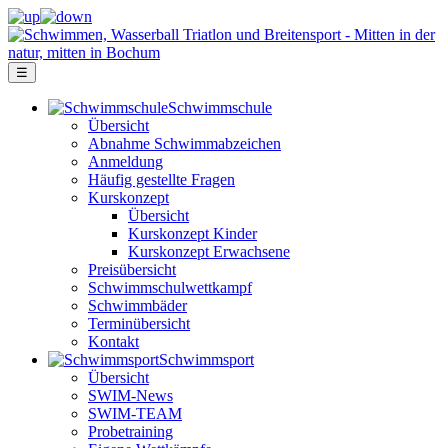
☰
Schwimm­schule
Übersicht
Ab­nah­me Schwimm­ab­zei­chen
Anmeldung
Häufig gestellte Fragen
Kurs­konzept
Übersicht
Kurskonzept Kinder
Kurskonzept Erwachsene
Preis­über­sicht
Schwimm­schul­wett­kampf
Schwimm­bäder
Terminübersicht
Kontakt
Schwimm­sport
Übersicht
SWIM-News
SWIM-TEAM
Probe­training