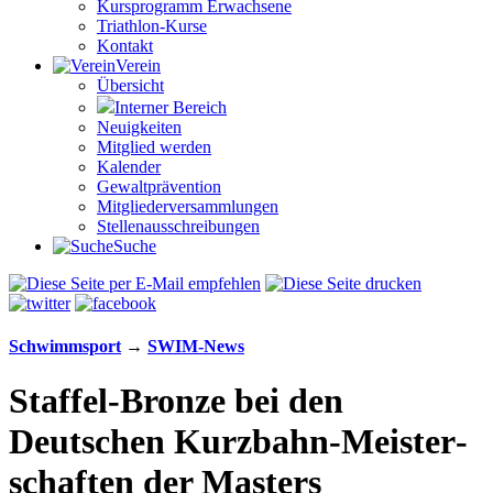
Kursprogramm Erwachsene
Triathlon-Kurse
Kontakt
Verein
Übersicht
Interner Bereich
Neuigkeiten
Mitglied werden
Kalender
Gewaltprävention
Mitglieder­versammlungen
Stellen­aus­schrei­bungen
Suche
Schwimm­sport
→
SWIM-News
Staffel-Bronze bei den
Deutschen Kurz­bahn-Meister­
schaften der Masters