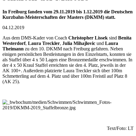
In Freiburg fanden vom 29.11.2019 bis 1.12.2019 die Deutschen
Kurzbahn-Meisterschaften der Masters (DKMM) statt.
04.12.2019
Aus dem DMS-Kader von Coach
Christopher Lissek
sind
Benita
Wester­dorf
,
Laura Treckler
,
Julia Mihajlovic
und
Laura
Theimann
zu den 10. DKMM nach Frei­burg gefahren. Neben
einigen per­sön­lichen Best­leistungen in den Einzel­starts, konnten sie
als Staffel über 4 x 50 Lagen eine Bronze­medaille er­schwimmen. In
der 4 x 50 Kraul Staffel erreichten sie den 4. Platz, jeweils in der
AK 100+. Außer­dem platzierte Laura Treckler sich über 100m
Schmetter­ling auf dem 4. Platz und über 100m Frei­stil auf Platz 8
(AK 25).
Text/Foto: LT