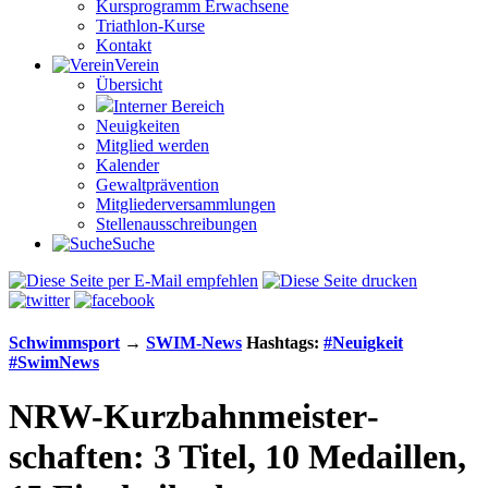
Kursprogramm Erwachsene
Triathlon-Kurse
Kontakt
Verein
Übersicht
Interner Bereich
Neuigkeiten
Mitglied werden
Kalender
Gewaltprävention
Mitglieder­versammlungen
Stellen­aus­schrei­bungen
Suche
Schwimm­sport
→
SWIM-News
Hashtags:
#Neuigkeit
#SwimNews
NRW-Kurz­bahn­meister­
schaften: 3 Titel, 10 Medaillen,