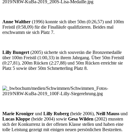
Anne Walther
(1996) konnte sich über 50m (0:26,57) und 100m
Freistil (0:58,09) für die Final­läufe quali­fizieren. Beides mal
erschwamm sie sich Platz 7.
Lilly Bungert
(2005) sicherte sich souverän die Bronze­medaille
über 100m Freistil (1:00,33) in ihrem Jahr­gang. Über 50m Freistil
(0:27,81), 200m Rücken (2:27,88) und 50m Rücken erreichte sie
Platz 5 sowie über 50m Schmetterling Platz 8.
Marie Kroniger
und
Lilly Ruberg
(beide 2006),
Neill Mauss
und
Lucas Kloppe
(beide 2004) sowie
Gesa Wilden
(2002) mussten
sich der Konkurrenz in der offenen Klasse stellen und haben eine
tolle Leistung gezeigt mit einigen neuen per­sön­lichen Best­zeiten.