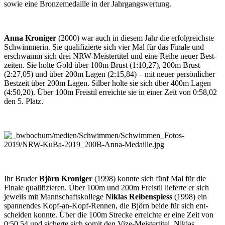
sowie eine Bronze­medaille in der Jahr­gangs­wertung.
Anna Kroniger
(2000) war auch in diesem Jahr die erfolg­reichste
Schwimmerin. Sie qualifizierte sich vier Mal für das Finale und
erschwamm sich drei NRW-Meister­titel und eine Reihe neuer Best­
zeiten. Sie holte Gold über 100m Brust (1:10,27), 200m Brust
(2:27,05) und über 200m Lagen (2:15,84) – mit neuer persönlicher
Best­zeit über 200m Lagen. Silber holte sie sich über 400m Lagen
(4:50,20). Über 100m Freistil erreichte sie in einer Zeit von 0:58,02
den 5. Platz.
Ihr Bruder
Björn Kroniger
(1998) konnte sich fünf Mal für die
Finale quali­fizieren. Über 100m und 200m Frei­stil lieferte er sich
jeweils mit Mann­schafts­kollege
Niklas Reiben­spiess
(1998) ein
spannendes Kopf-an-Kopf-Rennen, die Björn beide für sich ent­
scheiden konnte. Über die 100m Strecke erreichte er eine Zeit von
0:50,54 und sicherte sich somit den Vize-Meistertitel. Niklas