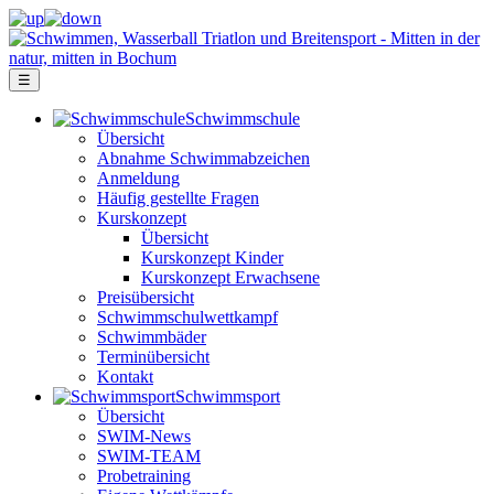
☰
Schwimm­schule
Übersicht
Ab­nah­me Schwimm­ab­zei­chen
Anmeldung
Häufig gestellte Fragen
Kurs­konzept
Übersicht
Kurskonzept Kinder
Kurskonzept Erwachsene
Preis­über­sicht
Schwimm­schul­wett­kampf
Schwimm­bäder
Terminübersicht
Kontakt
Schwimm­sport
Übersicht
SWIM-News
SWIM-TEAM
Probe­training