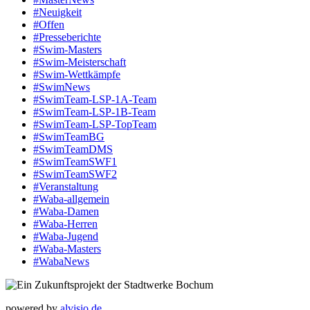
#Neuigkeit
#Offen
#Presse­berichte
#Swim-Masters
#Swim-Meister­schaft
#Swim-Wett­kämpfe
#SwimNews
#SwimTeam-LSP-1A-Team
#SwimTeam-LSP-1B-Team
#SwimTeam-LSP-TopTeam
#SwimTeamBG
#SwimTeamDMS
#SwimTeamSWF1
#SwimTeamSWF2
#Veranstaltung
#Waba-allgemein
#Waba-Damen
#Waba-Herren
#Waba-Jugend
#Waba-Masters
#WabaNews
powered by
alvisio.de