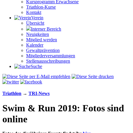
Kursprogramm Erwachsene
Triathlon-Kurse
Kontakt
Verein
Übersicht
Interner Bereich
Neuigkeiten
Mitglied werden
Kalender
Gewaltprävention
Mitglieder­versammlungen
Stellen­aus­schrei­bungen
Suche
Triathlon
→
TRI-News
Swim & Run 2019: Fotos sind
online