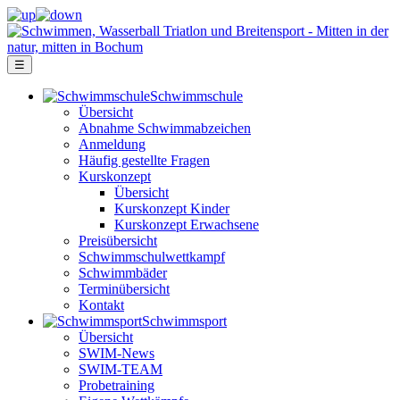
☰
Schwimm­schule
Übersicht
Ab­nah­me Schwimm­ab­zei­chen
Anmeldung
Häufig gestellte Fragen
Kurs­konzept
Übersicht
Kurskonzept Kinder
Kurskonzept Erwachsene
Preis­über­sicht
Schwimm­schul­wett­kampf
Schwimm­bäder
Terminübersicht
Kontakt
Schwimm­sport
Übersicht
SWIM-News
SWIM-TEAM
Probe­training