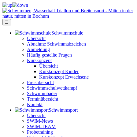
☰
Schwimm­schule
Übersicht
Ab­nah­me Schwimm­ab­zei­chen
Anmeldung
Häufig gestellte Fragen
Kurs­konzept
Übersicht
Kurskonzept Kinder
Kurskonzept Erwachsene
Preis­über­sicht
Schwimm­schul­wett­kampf
Schwimm­bäder
Terminübersicht
Kontakt
Schwimm­sport
Übersicht
SWIM-News
SWIM-TEAM
Probe­training