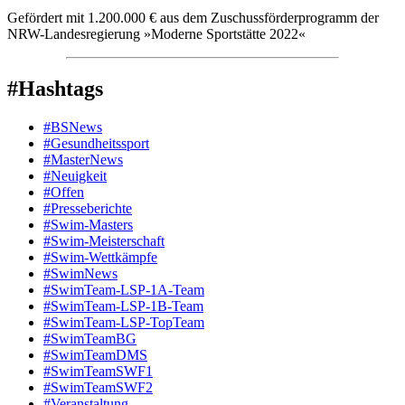
Gefördert mit 1.200.000 € aus dem Zuschussförderprogramm der
NRW-Landesregierung »Moderne Sportstätte 2022«
#Hashtags
#BSNews
#Gesundheitssport
#MasterNews
#Neuigkeit
#Offen
#Presse­berichte
#Swim-Masters
#Swim-Meister­schaft
#Swim-Wett­kämpfe
#SwimNews
#SwimTeam-LSP-1A-Team
#SwimTeam-LSP-1B-Team
#SwimTeam-LSP-TopTeam
#SwimTeamBG
#SwimTeamDMS
#SwimTeamSWF1
#SwimTeamSWF2
#Veranstaltung