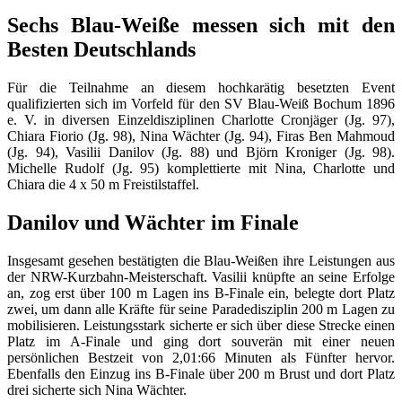
Sechs Blau-Weiße messen sich mit den
Besten Deutschlands
Für die Teilnahme an diesem hochkarätig besetzten Event
qualifizierten sich im Vorfeld für den SV Blau-Weiß Bochum 1896
e. V. in diversen Einzeldisziplinen Charlotte Cronjäger (Jg. 97),
Chiara Fiorio (Jg. 98), Nina Wächter (Jg. 94), Firas Ben Mahmoud
(Jg. 94), Vasilii Danilov (Jg. 88) und Björn Kroniger (Jg. 98).
Michelle Rudolf (Jg. 95) komplettierte mit Nina, Charlotte und
Chiara die 4 x 50 m Freistilstaffel.
Danilov und Wächter im Finale
Insgesamt gesehen bestätigten die Blau-Weißen ihre Leistungen aus
der NRW-Kurzbahn-Meisterschaft. Vasilii knüpfte an seine Erfolge
an, zog erst über 100 m Lagen ins B-Finale ein, belegte dort Platz
zwei, um dann alle Kräfte für seine Paradedisziplin 200 m Lagen zu
mobilisieren. Leistungsstark sicherte er sich über diese Strecke einen
Platz im A-Finale und ging dort souverän mit einer neuen
persönlichen Bestzeit von 2,01:66 Minuten als Fünfter hervor.
Ebenfalls den Einzug ins B-Finale über 200 m Brust und dort Platz
drei sicherte sich Nina Wächter.