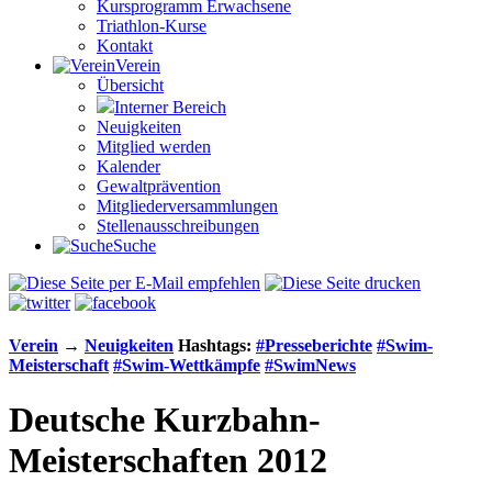
Kursprogramm Erwachsene
Triathlon-Kurse
Kontakt
Verein
Übersicht
Interner Bereich
Neuigkeiten
Mitglied werden
Kalender
Gewaltprävention
Mitglieder­versammlungen
Stellen­aus­schrei­bungen
Suche
Verein
→
Neuigkeiten
Hashtags:
#Presse­berichte
#Swim-
Meister­schaft
#Swim-Wett­kämpfe
#SwimNews
Deutsche Kurzbahn-
Meisterschaften 2012