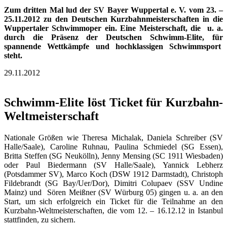
Zum dritten Mal lud der SV Bayer Wuppertal e. V. vom 23. –
25.11.2012 zu den Deutschen Kurzbahnmeisterschaften in die
Wuppertaler Schwimmoper ein. Eine Meisterschaft, die u. a.
durch die Präsenz der Deutschen Schwimm-Elite, für
spannende Wettkämpfe und hochklassigen Schwimmsport
steht.
29.11.2012
Schwimm-Elite löst Ticket für Kurzbahn-
Weltmeisterschaft
Nationale Größen wie Theresa Michalak, Daniela Schreiber (SV
Halle/Saale), Caroline Ruhnau, Paulina Schmiedel (SG Essen),
Britta Steffen (SG Neukölln), Jenny Mensing (SC 1911 Wiesbaden)
oder Paul Biedermann (SV Halle/Saale), Yannick Lebherz
(Potsdammer SV), Marco Koch (DSW 1912 Darmstadt), Christoph
Fildebrandt (SG Bay/Uer/Dor), Dimitri Colupaev (SSV Undine
Mainz) und Sören Meißner (SV Würburg 05) gingen u. a. an den
Start, um sich erfolgreich ein Ticket für die Teilnahme an den
Kurzbahn-Weltmeisterschaften, die vom 12. – 16.12.12 in Istanbul
stattfinden, zu sichern.