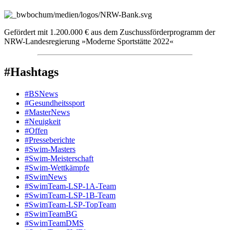
Gefördert mit 1.200.000 € aus dem Zuschussförderprogramm der
NRW-Landesregierung »Moderne Sportstätte 2022«
#Hashtags
#BSNews
#Gesundheitssport
#MasterNews
#Neuigkeit
#Offen
#Presse­berichte
#Swim-Masters
#Swim-Meister­schaft
#Swim-Wett­kämpfe
#SwimNews
#SwimTeam-LSP-1A-Team
#SwimTeam-LSP-1B-Team
#SwimTeam-LSP-TopTeam
#SwimTeamBG
#SwimTeamDMS