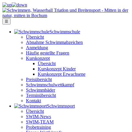
☰
Schwimm­schule
Übersicht
Ab­nah­me Schwimm­ab­zei­chen
Anmeldung
Häufig gestellte Fragen
Kurs­konzept
Übersicht
Kurskonzept Kinder
Kurskonzept Erwachsene
Preis­über­sicht
Schwimm­schul­wett­kampf
Schwimm­bäder
Terminübersicht
Kontakt
Schwimm­sport
Übersicht
SWIM-News
SWIM-TEAM
Probe­training