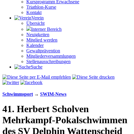
Kursprogramm Erwachsene
Triathlon-Kurse
Kontakt
Verein
Übersicht
Interner Bereich
Neuigkeiten
Mitglied werden
Kalender
Gewaltprävention
Mitglieder­versammlungen
Stellen­aus­schrei­bungen
Suche
Schwimm­sport
→
SWIM-News
41. Herbert Scholven
Mehrkampf-Pokal­schwimmen
des SV Delphin Watten­scheid