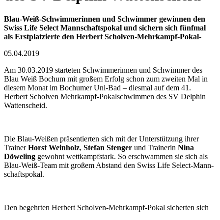
Blau-Weiß-Schwimmerinnen und Schwimmer gewinnen den
Swiss Life Select Mann­schafts­pokal und sichern sich fünf­mal
als Erst­platzierte den Herbert Scholven-Mehr­kampf-Pokal-
05.04.2019
Am 30.03.2019 starteten Schwimmerinnen und Schwimmer des
Blau Weiß Bochum mit großem Erfolg schon zum zweiten Mal in
diesem Monat im Bochumer Uni-Bad – diesmal auf dem 41.
Herbert Scholven Mehr­kampf-Pokal­schwimmen des SV Delphin
Watten­scheid.
Die Blau-Weißen präsentierten sich mit der Unter­stützung ihrer
Trainer
Horst Wein­holz
,
Stefan Stenger
und Trainerin
Nina
Döweling
gewohnt wett­kampf­stark. So erschwammen sie sich als
Blau-Weiß-Team mit großem Abstand den Swiss Life Select-Mann­
schafts­pokal.
Den begehrten Herbert Scholven-Mehrkampf-Pokal sicherten sich