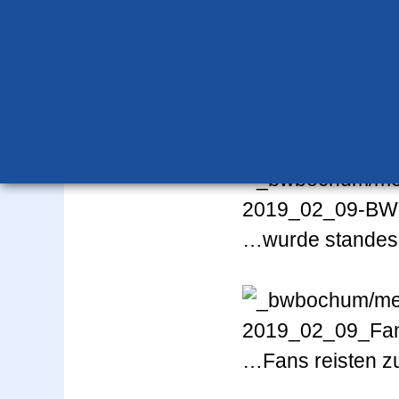
Das Bad in Obe
…wurde standes
…Fans reisten 