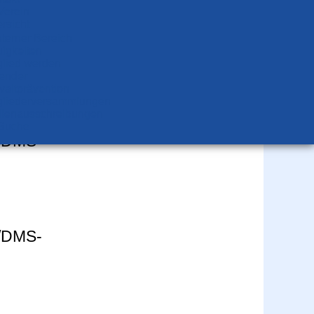
Verein
rsicht
nterner Bereich
igkeiten
glied werden
ender
altprävention
glieder­versammlungen
llen­aus­schrei­bungen
Suche