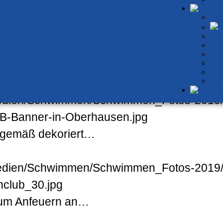
Übe
I
Neu
Mit
Kal
Gew
rhausen…
Mit
Ste
gemäß dekoriert…
zum Anfeuern an…