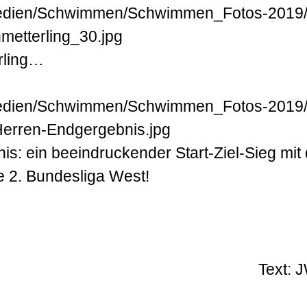
­ling…
: ein be­ein­druckender Start-Ziel-Sieg mit
ie 2. Bundes­liga West!
Text: 