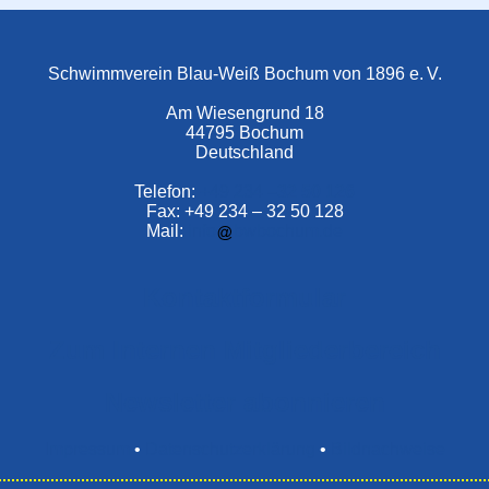
Schwimmverein Blau-Weiß Bochum von 1896 e. V.
Am Wiesengrund 18
44795 Bochum
Deutschland
Telefon:
+49 234 –
32 50 126
Fax: +49 234 – 32 50 128
Mail:
info
bwbochum.de
Kontaktformular
Zum Internen Mitgliederbereich
Newsletter abonnieren
Impressum
•
Datenschutzerklärung
•
Bildnachweise