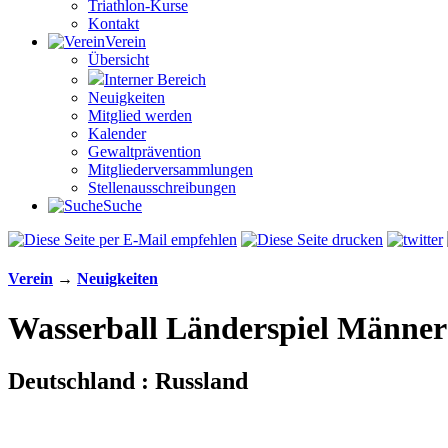
Triathlon-Kurse
Kontakt
Verein
Übersicht
Interner Bereich
Neuigkeiten
Mitglied werden
Kalender
Gewaltprävention
Mitglieder­versammlungen
Stellen­aus­schrei­bungen
Suche
Verein
→
Neuigkeiten
Wasserball Länderspiel Männer
Deutschland : Russland