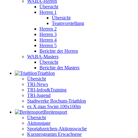
WABA-Herren
Übersicht
Herren 1
Übersicht
Teamvorstellung
Herren 2
Herren 3
Herren 4
Herren 5
Berichte der Herren
WABA-Masters
Übersicht
Berichte der Masters
Triathlon
Übersicht
TRI-News
TRI-Infos&Training
TRI-Jugend
Stadtwerke Bochum-Triathlon
ex X-mas Swim 100x100m
Breiten­sport
Übersicht
Aktionstage
Sportabzeichen-Aktionswoche
Kursprogramm Erwachsene