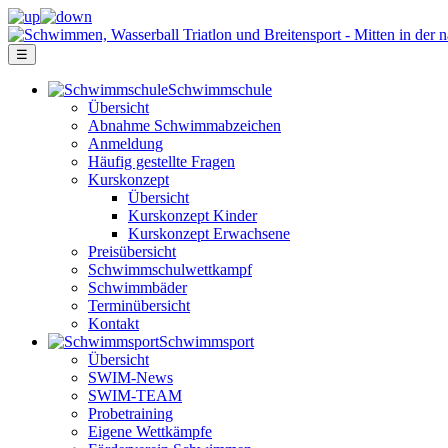
☰
Schwimm­schule
Übersicht
Ab­nah­me Schwimm­ab­zei­chen
Anmeldung
Häufig gestellte Fragen
Kurs­konzept
Übersicht
Kurskonzept Kinder
Kurskonzept Erwachsene
Preis­über­sicht
Schwimm­schul­wett­kampf
Schwimm­bäder
Terminübersicht
Kontakt
Schwimm­sport
Übersicht
SWIM-News
SWIM-TEAM
Probe­training
Eigene Wettkämpfe