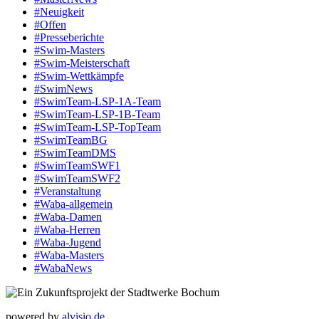
#Neuigkeit
#Offen
#Presse­berichte
#Swim-Masters
#Swim-Meister­schaft
#Swim-Wett­kämpfe
#SwimNews
#SwimTeam-LSP-1A-Team
#SwimTeam-LSP-1B-Team
#SwimTeam-LSP-TopTeam
#SwimTeamBG
#SwimTeamDMS
#SwimTeamSWF1
#SwimTeamSWF2
#Veranstaltung
#Waba-allgemein
#Waba-Damen
#Waba-Herren
#Waba-Jugend
#Waba-Masters
#WabaNews
powered by
alvisio.de