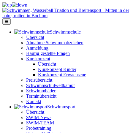
☰
Schwimm­schule
Übersicht
Ab­nah­me Schwimm­ab­zei­chen
Anmeldung
Häufig gestellte Fragen
Kurs­konzept
Übersicht
Kurskonzept Kinder
Kurskonzept Erwachsene
Preis­über­sicht
Schwimm­schul­wett­kampf
Schwimm­bäder
Terminübersicht
Kontakt
Schwimm­sport
Übersicht
SWIM-News
SWIM-TEAM
Probe­training