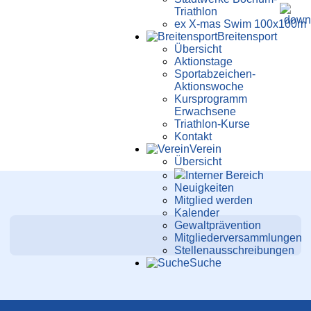
Triathlon
ex X-mas Swim 100x100m
Breiten­sport
Übersicht
Aktionstage
Sportabzeichen-
Aktionswoche
Kursprogramm
Erwachsene
Triathlon-Kurse
Kontakt
Verein
Übersicht
Interner Bereich
Neuigkeiten
Mitglied werden
Kalender
Gewaltprävention
Mitglieder­versammlungen
Stellen­aus­schrei­bungen
Suche