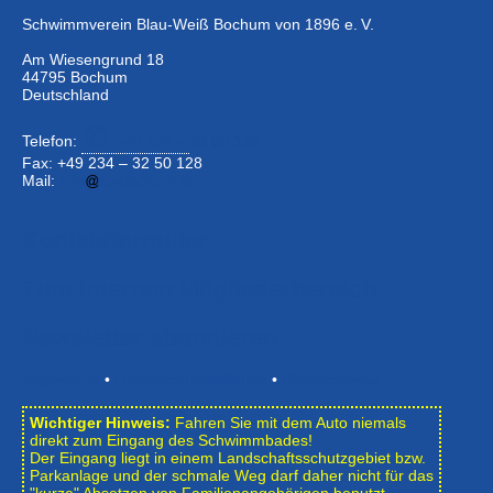
Schwimmverein Blau-Weiß Bochum von 1896 e. V.
Am Wiesengrund 18
44795 Bochum
Deutschland
Telefon:
+49 234 –
32 50 126
Fax: +49 234 – 32 50 128
Mail:
info
bwbochum.de
Kontaktformular
Zum Internen Mitgliederbereich
Newsletter abonnieren
Impressum
•
Datenschutzerklärung
•
Bildnachweise
Wichtiger Hinweis:
Fahren Sie mit dem Auto niemals
direkt zum Eingang des Schwimmbades!
Der Eingang liegt in einem Landschafts­schutzgebiet bzw.
Park­anlage und der schmale Weg darf daher nicht für das