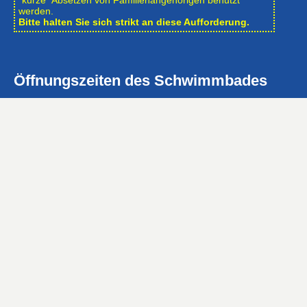
"kurze" Absetzen von Familienangehörigen benutzt
werden.
Bitte halten Sie sich strikt an diese Aufforderung.
Öffnungszeiten des Schwimmbades
Ganzjährig bis auf die Umbauphasen
Mo, Di, Do, Fr: 6:15 – 20:00 Uhr
Mi: 10:00 – 20:00 Uhr
Sa, So, Feiertags: 8:00 – 20:00 Uhr
Öffnungszeiten der Geschäftsstelle
Mo – Fr: 8:00 – 12:00 Uhr
Eintrittspreise …
Gefördert mit 1.200.000 € aus dem Zuschussförderprogramm
der NRW-Landesregierung »Moderne Sportstätte 2022«