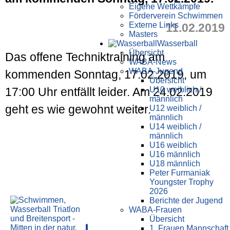
Eigene Wettkämpfe
Förderverein Schwimmen
Externe Links
11.02.2019
Masters
Wasser­ball
Übersicht
Das offene Techniktraining am
WABA-News
WABA-Jugend
kommenden Sonntag, 17.02.2019, um
Übersicht
U10 weiblich /
17:00 Uhr entfällt leider. Am 24.02.2019
männlich
geht es wie gewohnt weiter.
U12 weiblich /
männlich
U14 weiblich /
männlich
U16 weiblich
U16 männlich
U18 männlich
Peter Furmaniak
Youngster Trophy
2026
Berichte der Jugend
WABA-Frauen
Übersicht
1. Frauen Mannschaft