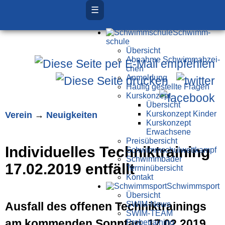
☰
Schwimm­
schule
Übersicht
Ab­nah­me Schwimm­ab­zei­
chen
Anmeldung
Häufig gestellte Fragen
Kurs­konzept
Übersicht
Verein
→
Neuigkeiten
Kurskonzept Kinder
Kurskonzept
Erwachsene
Preis­über­sicht
Individuelles Techniktraining
Schwimm­schul­wett­kampf
Schwimm­bäder
17.02.2019 entfällt
Terminübersicht
Kontakt
Schwimm­sport
Übersicht
Ausfall des offenen Techniktrainings
SWIM-News
SWIM-TEAM
am kommenden Sonntag, 17.02.2019.
Probe­training